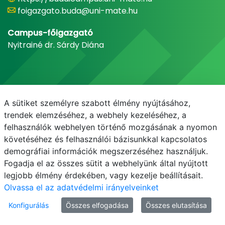
foigazgato.buda@uni-mate.hu
Campus-főigazgató
Nyitrainé dr. Sárdy Diána
A sütiket személyre szabott élmény nyújtásához,
trendek elemzéséhez, a webhely kezeléséhez, a
felhasználók webhelyen történő mozgásának a nyomon
követéséhez és felhasználói bázisunkkal kapcsolatos
demográfiai információk megszerzéséhez használjuk.
E-mail
Telefonkönyv
NEPTUN
E-learning
Fogadja el az összes sütit a webhelyünk által nyújtott
legjobb élmény érdekében, vagy kezelje beállításait.
Olvassa el az adatvédelmi irányelveinket
Konfigurálás
Összes elfogadása
Összes elutasítása
© MATE 2021