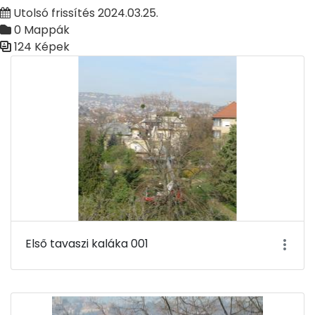
Utolsó frissítés 2024.03.25.
0 Mappák
124 Képek
Médiatár
Első tavaszi kaláka 001