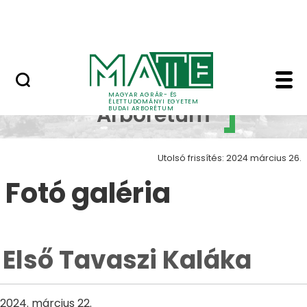
Növényvilág
Ugrás a fő tartalomhoz
Állatvilág
Első Tavaszi Kaláka - 
Budai
MAGYAR AGRÁR- ÉS
ÉLETTUDOMÁNYI EGYETEM
Arborétum
BUDAI ARBORÉTUM
Utolsó frissítés: 2024 március 26.
Fotó galéria
Első Tavaszi Kaláka
2024. március 22.