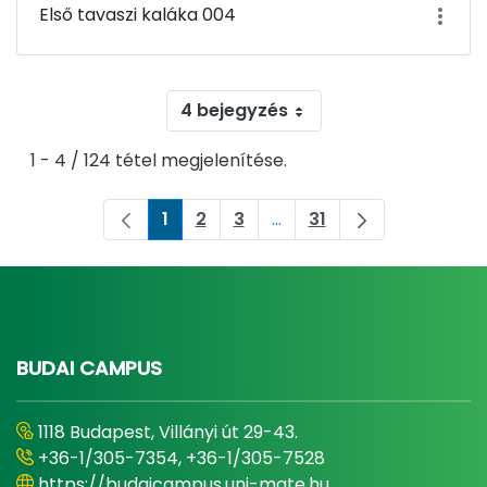
Első tavaszi kaláka 004
4 bejegyzés
1 - 4 / 124 tétel megjelenítése.
1
2
3
...
31
Oldal
Oldal
Oldal
Köztes oldalak Navigáljon
Oldal
BUDAI CAMPUS
1118 Budapest, Villányi út 29-43.
+36-1/305-7354, +36-1/305-7528
https://budaicampus.uni-mate.hu