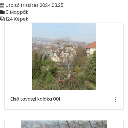
Utolsó frissítés 2024.03.25.
0 Mappák
124 Képek
Médiatár
Első tavaszi kaláka 001