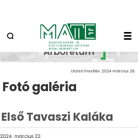
Növényvilág
Ugrás a fő tartalomhoz
Állatvilág
Első Tavaszi Kaláka - 
Budai
MAGYAR AGRÁR- ÉS
ÉLETTUDOMÁNYI EGYETEM
Arborétum
BUDAI ARBORÉTUM
Utolsó frissítés: 2024 március 26.
Fotó galéria
Első Tavaszi Kaláka
2024. március 22.