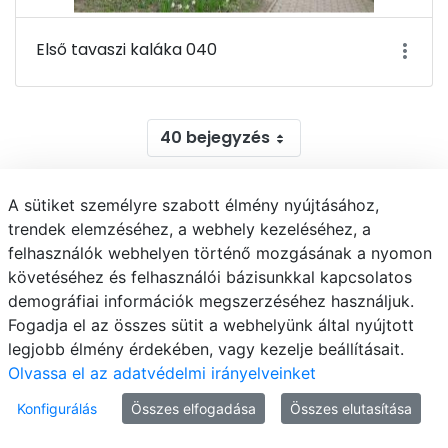
Első tavaszi kaláka 040
40 bejegyzés
1 - 40 / 124 tétel megjelenítése.
A sütiket személyre szabott élmény nyújtásához,
trendek elemzéséhez, a webhely kezeléséhez, a
1
2
3
4
Oldal
Oldal
Oldal
Oldal
felhasználók webhelyen történő mozgásának a nyomon
követéséhez és felhasználói bázisunkkal kapcsolatos
demográfiai információk megszerzéséhez használjuk.
Fogadja el az összes sütit a webhelyünk által nyújtott
legjobb élmény érdekében, vagy kezelje beállításait.
BUDAI CAMPUS
Olvassa el az adatvédelmi irányelveinket
Konfigurálás
Összes elfogadása
Összes elutasítása
1118 Budapest, Villányi út 29-43.