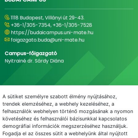
1118 Budapest, Villányi út 29-43.
+36-1/305-7354, +36-1/305-7528
https://budaicampus.uni-mate.hu
foigazgato.buda@uni-mate.hu
Campus-főigazgató
Nyitrainé dr. Sárdy Diána
A sütiket személyre szabott élmény nyújtásához,
trendek elemzéséhez, a webhely kezeléséhez, a
felhasználók webhelyen történő mozgásának a nyomon
követéséhez és felhasználói bázisunkkal kapcsolatos
demográfiai információk megszerzéséhez használjuk.
E-mail
Telefonkönyv
NEPTUN
E-learning
Fogadja el az összes sütit a webhelyünk által nyújtott