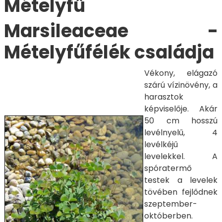
Mételyfű
Marsileaceae -
Mételyfűfélék családja
Vékony, elágazó
szárú vízinövény, a
harasztok
képviselője. Akár
50 cm hosszú
levélnyelű, 4
levélkéjű
levelekkel. A
spóratermő
testek a levelek
tövében fejlődnek
szeptember-
októberben.