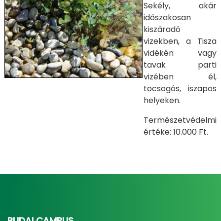
Sekély, akár
időszakosan
kiszáradó
vizekben, a Tisza
vidékén vagy
tavak parti
vizében él,
tocsogós, iszapos
helyeken.
Természetvédelmi
értéke: 10.000 Ft.
BUDAI CAMPUS