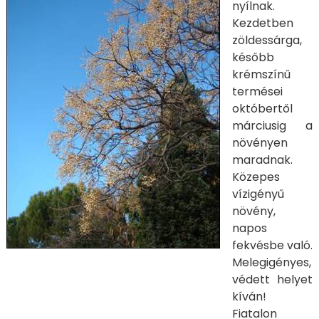
nyíl­nak.
Kezdetben
zöldessárga,
később
krém­színű
termései
októbertől
márciusig a
növényen
maradnak.
Közepes
vízigényű
növény,
napos
fekvésbe való.
Melegigényes,
védett helyet
kíván!
Fiatalon