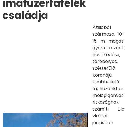
imafüzérfafélék
családja
Ázsiából
származó, 10-
15 m magas,
gyors kezdeti
növekedésű,
terebélyes,
szétterülő
koronájú
lombhullató
fa, hazánkban
melegigényes
rit­ka­ságnak
számít. Lila
virágai
júniusban