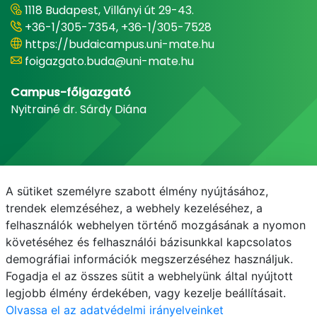
1118 Budapest, Villányi út 29-43.
+36-1/305-7354, +36-1/305-7528
https://budaicampus.uni-mate.hu
foigazgato.buda@uni-mate.hu
Campus-főigazgató
Nyitrainé dr. Sárdy Diána
A sütiket személyre szabott élmény nyújtásához,
trendek elemzéséhez, a webhely kezeléséhez, a
felhasználók webhelyen történő mozgásának a nyomon
követéséhez és felhasználói bázisunkkal kapcsolatos
demográfiai információk megszerzéséhez használjuk.
E-mail
Telefonkönyv
NEPTUN
E-learning
Fogadja el az összes sütit a webhelyünk által nyújtott
legjobb élmény érdekében, vagy kezelje beállításait.
Olvassa el az adatvédelmi irányelveinket