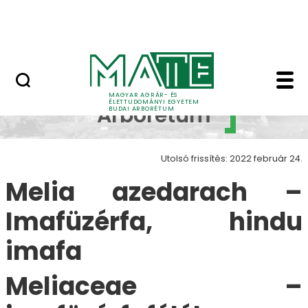
Növényvilág
Ugrás a fő tartalomhoz
Állatvilág
Melia azedarach - Bu
Budai
MAGYAR AGRÁR- ÉS
ÉLETTUDOMÁNYI EGYETEM
Arborétum
BUDAI ARBORÉTUM
Utolsó frissítés: 2022 február 24.
Melia azedarach –
Imafüzérfa, hindu
imafa
Meliaceae –