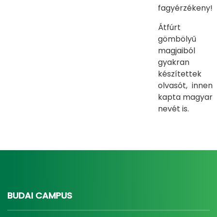
fagyérzékeny!
Átfúrt
gömbölyű
magjaiból
gyakran
készítettek
olvasót, innen
kapta magyar
nevét is.
BUDAI CAMPUS