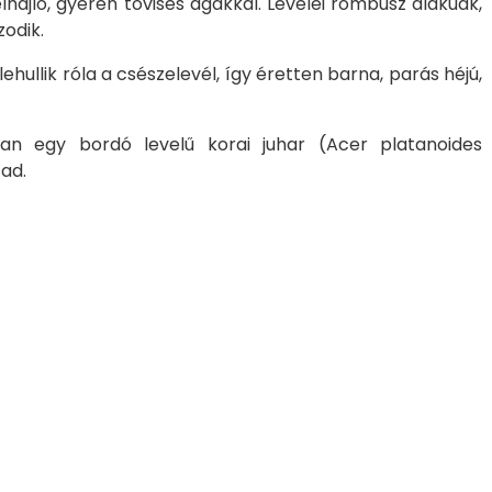
jló, gyéren tövises ágakkal. Le­ve­lei rombusz alakúak,
zodik.
hullik róla a csészelevél, így éretten barna, parás héjú,
an egy bordó levelű korai juhar (
Acer platanoides
 ad.