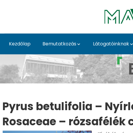
Ugrás a fő tartalomhoz
Kezdőlap
Bemutatkozás
Látogatóinknak
Pyrus betulifolia - B
Pyrus betulifolia – Nyír
Rosaceae – rózsafélék 