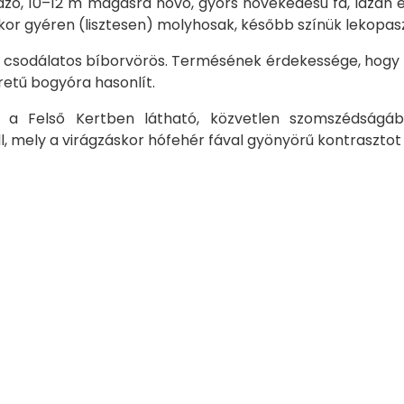
zó, 10–12 m magasra növő, gyors növekedésű fa, lazán elha
skor gyéren (lisztesen) molyhosak, később színük lekopas
csodálatos bíborvörös. Termésének ér­de­kes­sé­ge, hogy le
­re­tű bogyóra hasonlít.
 a Felső Kertben látható, közvetlen szomszédságáb
ll, mely a virágzáskor hófehér fával gyönyörű kontrasztot