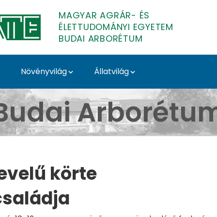
MAGYAR AGRÁR- ÉS
ÉLETTUDOMÁNYI EGYETEM
BUDAI ARBORÉTUM
Növényvilág
Állatvilág
udai Arborétum
Budai Arborétu
levelű körte
családja