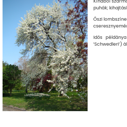
Kínából szárma
puhák; kihajtá
Őszi lombszíne 
cse­resz­nye­mé
Idős példánya
’Schwedleri’) á