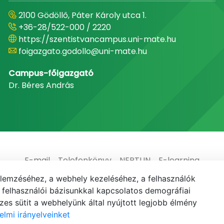
2100 Gödöllő, Páter Károly utca 1.
+36-28/522-000 / 2220
https://szentistvancampus.uni-mate.hu
foigazgato.godollo@uni-mate.hu
Campus-főigazgató
Dr. Béres András
E-mail
Telefonkönyv
NEPTUN
E-learning
elemzéséhez, a webhely kezeléséhez, a felhasználók
elhasználói bázisunkkal kapcsolatos demográfiai
es sütit a webhelyünk által nyújtott legjobb élmény
elmi irányelveinket
© MATE 2021