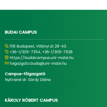
BUDAI CAMPUS
1118 Budapest, Villányi út 29-43.
+36-1/305-7354, +36-1/305-7528
https://budaicampus.uni-mate.hu
foigazgato.buda@uni-mate.hu
Campus-főigazgató
Nyitrainé dr. Sárdy Diána
KÁROLY RÓBERT CAMPUS