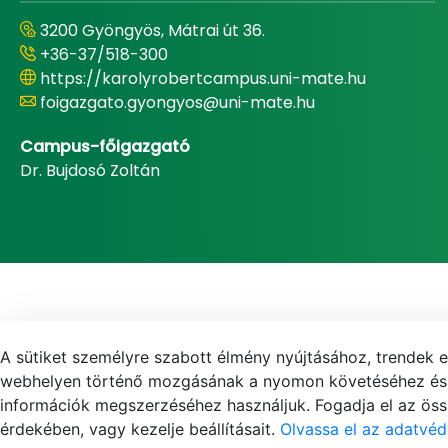
3200 Gyöngyös, Mátrai út 36.
+36-37/518-300
https://karolyrobertcampus.uni-mate.hu
foigazgato.gyongyos@uni-mate.hu
Campus-főigazgató
Dr. Bujdosó Zoltán
A sütiket személyre szabott élmény nyújtásához, trendek 
webhelyen történő mozgásának a nyomon követéséhez és f
információk megszerzéséhez használjuk. Fogadja el az össz
érdekében, vagy kezelje beállításait.
Olvassa el az adatvéd