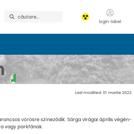
login-label
m
Last modified: 01. martie 2022
ancsos vörösre színeződik. Sárga virágai április végén-
ra vagy parkfának.