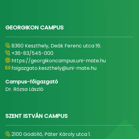
GEORGIKON CAMPUS
8360 Keszthely, Deák Ferenc utca 16.
+36-83/545-000
https://georgikoncampus.uni-mate.hu
foigazgato.keszthely@uni-mate.hu
Campus-főigazgató
Dr. Rózsa László
SZENT ISTVÁN CAMPUS
2100 Gödöllő, Páter Károly utca 1.