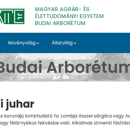
MAGYAR AGRÁR- ÉS
ÉLETTUDOMÁNYI EGYETEM
BUDAI ARBORÉTUM
Növényvilág
Állatvilág
udai Arborétum
Budai Arborétu
i juhar
 koronájú lombhullató fa. Lombja ősszel sárgára vagy nar
vagy félárnyékos fekvésbe való. Alkalmas útmenti fásítás