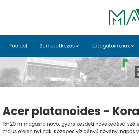
Skip to Main Content
Főoldal
Bemutatkozás
Látogatóinknak
Acer platanoides - B
Acer platanoides - Kora
15-20 m magasra növő, gyors kezdeti növekedésű, széles
május elején nyílnak. Közepes vízigényű növény, napos 