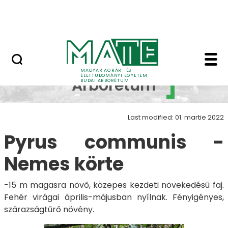
Növényvilág
Skip to Main Content
Állatvilág
Pyrus communis - Bu
Budai
MAGYAR AGRÁR- ÉS
ÉLETTUDOMÁNYI EGYETEM
Arborétum
BUDAI ARBORÉTUM
Last modified: 01. martie 2022
Pyrus communis -
Nemes körte
-15 m magasra növő, közepes kezdeti növekedésű faj.
Fehér virágai április-májusban nyílnak. Fényigényes,
szárazságtűrő növény.