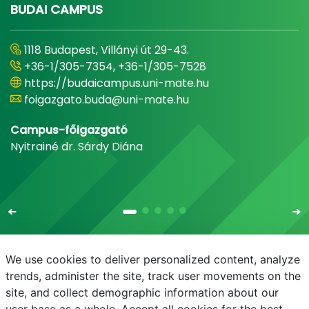
BUDAI CAMPUS
1118 Budapest, Villányi út 29-43.
+36-1/305-7354, +36-1/305-7528
https://budaicampus.uni-mate.hu
foigazgato.buda@uni-mate.hu
Campus-főigazgató
Nyitrainé dr. Sárdy Diána
We use cookies to deliver personalized content, analyze
trends, administer the site, track user movements on the
site, and collect demographic information about our
E-mail
Telefonkönyv
NEPTUN
E-learning