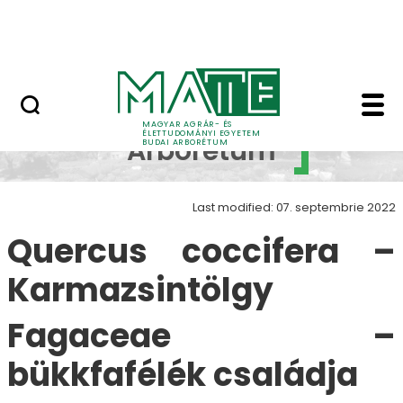
Növényvilág
Skip to Main Content
Állatvilág
Quercus coccifera - 
Budai
MAGYAR AGRÁR- ÉS
ÉLETTUDOMÁNYI EGYETEM
Arborétum
BUDAI ARBORÉTUM
Last modified: 07. septembrie 2022
Quercus coccifera –
Karmazsintölgy
Fagaceae –
bükkfafélék családja