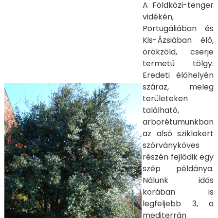
A Földközi-tenger
vidékén,
Portugáliában és
Kis-Ázsiában élő,
örökzöld, cserje
termetű tölgy.
Eredeti élőhelyén
száraz, meleg
területeken
található,
arborétumunkban
az alsó sziklakert
szórványköves
részén fejlődik egy
szép példánya.
Nálunk idős
korában is
legfeljebb 3, a
mediterrán