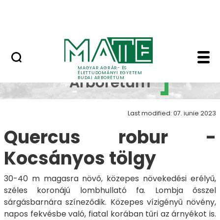
Növényvilág
Skip to Main Content
Állatvilág
Quercus robur - Buda
Budai
MAGYAR AGRÁR- ÉS
ÉLETTUDOMÁNYI EGYETEM
Arborétum
BUDAI ARBORÉTUM
Last modified: 07. iunie 2023
Quercus robur -
Kocsányos tölgy
30-40 m magasra növő, közepes növekedési erélyű,
széles koronájú lombhullató fa. Lombja ősszel
sárgásbarnára színeződik. Közepes vízigényű növény,
napos fekvésbe való, fiatal korában tűri az árnyékot is.