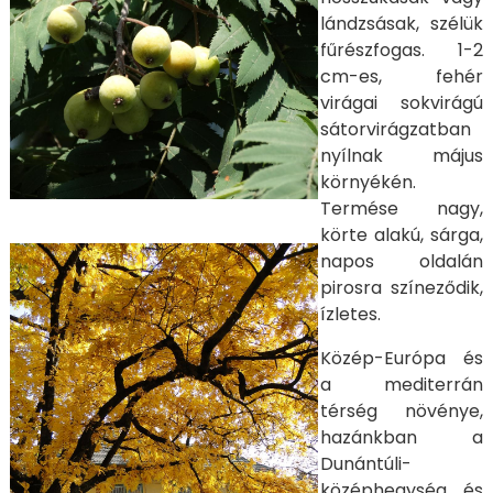
lándzsásak, szélük
fűrészfogas. 1-2
cm-es, fehér
virágai sokvirágú
sátorvirágzatban
nyílnak május
környékén.
Termése nagy,
körte alakú, sárga,
napos oldalán
pirosra színeződik,
ízletes.
Közép-Európa és
a mediterrán
térség növénye,
hazánkban a
Dunántúli-
középhegység és