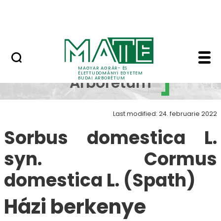
Növényvilág
Skip to Main Content
Állatvilág
Sorbus domestica L. 
Budai
MAGYAR AGRÁR- ÉS
ÉLETTUDOMÁNYI EGYETEM
Arborétum
BUDAI ARBORÉTUM
Last modified: 24. februarie 2022
Sorbus domestica L.
syn. Cormus
domestica L. (Spath)
Házi berkenye