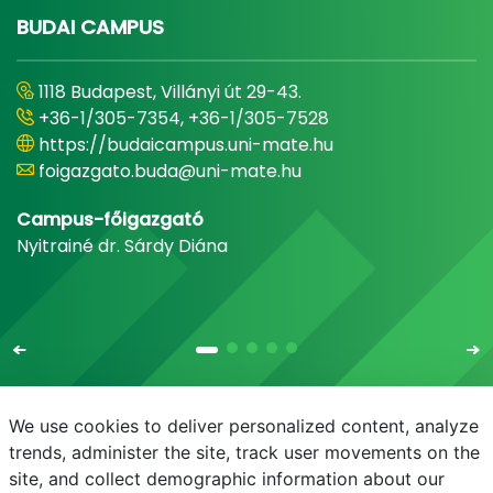
BUDAI CAMPUS
1118 Budapest, Villányi út 29-43.
+36-1/305-7354, +36-1/305-7528
https://budaicampus.uni-mate.hu
foigazgato.buda@uni-mate.hu
Campus-főigazgató
Nyitrainé dr. Sárdy Diána
We use cookies to deliver personalized content, analyze
trends, administer the site, track user movements on the
site, and collect demographic information about our
E-mail
Telefonkönyv
NEPTUN
E-learning