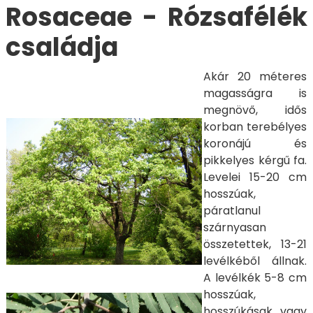
Rosaceae - Rózsafélék
családja
Akár 20 méteres
magasságra is
megnövő, idős
korban terebélyes
koronájú és
pikkelyes kérgű fa.
Levelei 15-20 cm
hosszúak,
páratlanul
szárnyasan
összetettek, 13-21
levélkéből állnak.
A levélkék 5-8 cm
hosszúak,
hosszúkásak vagy