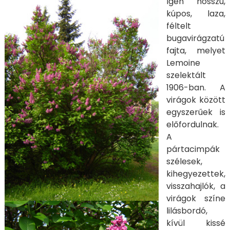
Igen hosszú,
kúpos, laza,
féltelt
bugavirágzatú
fajta, melyet
Lemoine
szelektált
1906-ban. A
virágok között
egyszerűek is
előfordulnak.
A
pártacimpák
szélesek,
kihegyezettek,
visszahajlók, a
virágok színe
lilásbordó,
kívül kissé