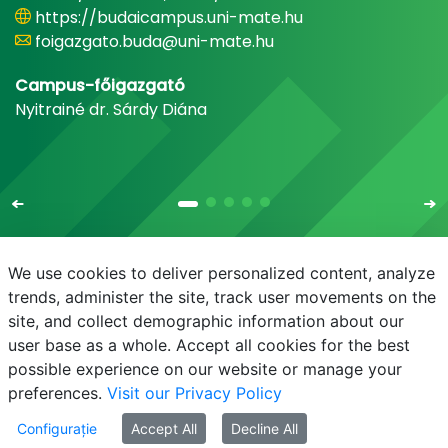
https://budaicampus.uni-mate.hu
foigazgato.buda@uni-mate.hu
Campus-főigazgató
Nyitrainé dr. Sárdy Diána
We use cookies to deliver personalized content, analyze
trends, administer the site, track user movements on the
site, and collect demographic information about our
E-mail
Telefonkönyv
NEPTUN
E-learning
user base as a whole. Accept all cookies for the best
possible experience on our website or manage your
preferences.
Visit our Privacy Policy
Configurație
Accept All
Decline All
mate-copyright