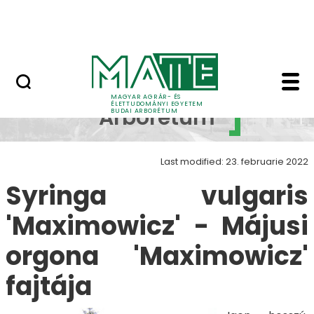
Növényvilág
Skip to Main Content
Állatvilág
Syringa vulgaris 'Max
Budai
MAGYAR AGRÁR- ÉS
ÉLETTUDOMÁNYI EGYETEM
Arborétum
BUDAI ARBORÉTUM
Last modified: 23. februarie 2022
Syringa vulgaris
'Maximowicz' - Májusi
orgona 'Maximowicz'
fajtája