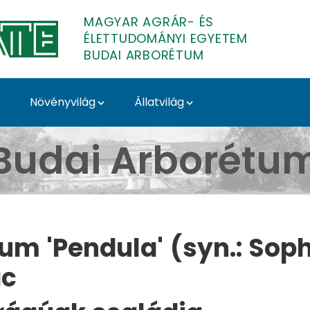
MAGYAR AGRÁR- ÉS
ÉLETTUDOMÁNYI EGYETEM
BUDAI ARBORÉTUM
Növényvilág
Állatvilág
ndula’ - Budai Arboré
Budai Arborétu
m 'Pendula' (syn.: Soph
ác