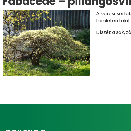
Fabaceae – pillangósvi
A városi sorfa
területen talál
Díszét a sok, z