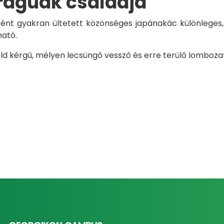
rágúak családja
ként gyakran ültetett közönséges japánakác különleges, 
ható.
öld kérgű, mélyen lecsüngő vessző és erre terülő lombozat 