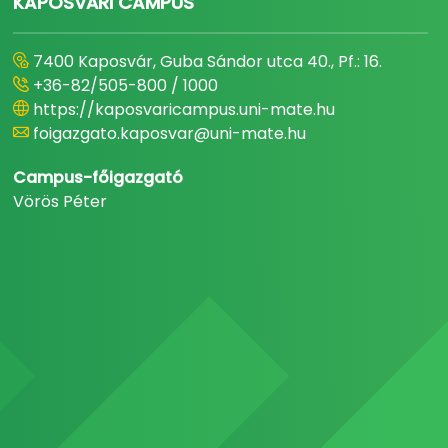
KAPOSVÁRI CAMPUS
7400 Kaposvár, Guba Sándor utca 40., Pf.: 16.
+36-82/505-800 / 1000
https://kaposvaricampus.uni-mate.hu
foigazgato.kaposvar@uni-mate.hu
Campus-főigazgató
Vörös Péter