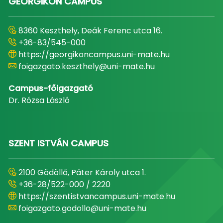
GEORGIKON CAMPUS
8360 Keszthely, Deák Ferenc utca 16.
+36-83/545-000
https://georgikoncampus.uni-mate.hu
foigazgato.keszthely@uni-mate.hu
Campus-főigazgató
Dr. Rózsa László
SZENT ISTVÁN CAMPUS
2100 Gödöllő, Páter Károly utca 1.
+36-28/522-000 / 2220
https://szentistvancampus.uni-mate.hu
foigazgato.godollo@uni-mate.hu