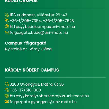
BUDAI CAMPUS
1118 Budapest, Villányi út 29-43.
+36-1/305-7354, +36-1/305-7528
https://budaicampus.uni-mate.hu
foigazgato.buda@uni-mate.hu
Campus-főigazgató
Nyitrainé dr. Sárdy Diána
KÁROLY RÓBERT CAMPUS
3200 Gyöngyös, Mátrai út 36.
+36-37/518-300
https://karolyrobertcampus.uni-mate.hu
foigazgato.gyongyos@uni-mate.hu