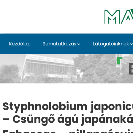
Ugrás a fő tartalomhoz
Kezdőlap
Bemutatkozás
Látogatóinknak
Sophora japonica ’Pe
Styphnolobium japonicu
– Csüngő ágú japának