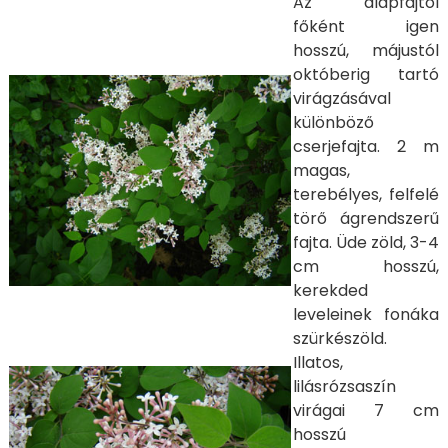
Az alapfajtól
főként igen
hosszú, májustól
októberig tartó
virágzásával
különböző
cserjefajta. 2 m
magas,
terebélyes, felfelé
törő ágrendszerű
fajta. Üde zöld, 3-4
cm hosszú,
kerekded
leveleinek fonáka
szürkészöld.
Illatos,
lilásrózsaszín
virágai 7 cm
hosszú