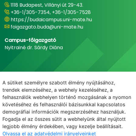
1118 Budapest, Villányi út 29-43.
+36-1/305-7354, +36-1/305-7528
https://budaicampus.uni-mate.hu
foigazgato.buda@uni-mate.hu
Campus-főigazgató
Nyitrainé dr. Sárdy Diána
A sütiket személyre szabott élmény nyújtásához,
trendek elemzéséhez, a webhely kezeléséhez, a
felhasználók webhelyen történő mozgásának a nyomon
követéséhez és felhasználói bázisunkkal kapcsolatos
demográfiai információk megszerzéséhez használjuk.
E-mail
Telefonkönyv
NEPTUN
E-learning
Fogadja el az összes sütit a webhelyünk által nyújtott
legjobb élmény érdekében, vagy kezelje beállításait.
Olvassa el az adatvédelmi irányelveinket