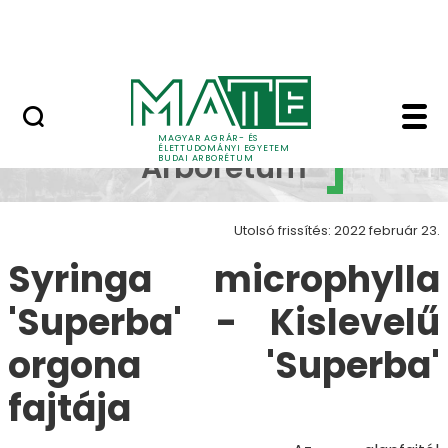
Növényvilág
Ugrás a fő tartalomhoz
Állatvilág
Syringa microphylla '
Budai
MAGYAR AGRÁR- ÉS
ÉLETTUDOMÁNYI EGYETEM
Arborétum
BUDAI ARBORÉTUM
Utolsó frissítés: 2022 február 23.
Syringa microphylla
'Superba' - Kislevelű
orgona 'Superba'
fajtája