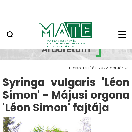
Növényvilág
Ugrás a fő tartalomhoz
Állatvilág
Syringa vulgaris 'Léo
Budai
MAGYAR AGRÁR- ÉS
ÉLETTUDOMÁNYI EGYETEM
Arborétum
BUDAI ARBORÉTUM
Utolsó frissítés: 2022 február 23.
Syringa vulgaris 'Léon
Simon' - Májusi orgona
'Léon Simon' fajtája