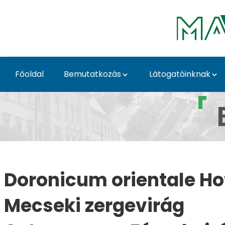
Skip to Main Content
Főoldal
Bemutatkozás
Látogatóinknak
Doronicum orientale 
Doronicum orientale Ho
Mecseki zergevirág