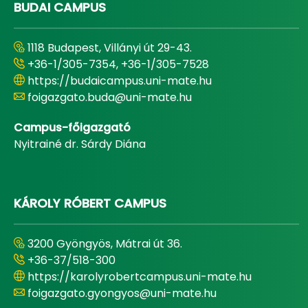
BUDAI CAMPUS
1118 Budapest, Villányi út 29-43.
+36-1/305-7354, +36-1/305-7528
https://budaicampus.uni-mate.hu
foigazgato.buda@uni-mate.hu
Campus-főigazgató
Nyitrainé dr. Sárdy Diána
KÁROLY RÓBERT CAMPUS
3200 Gyöngyös, Mátrai út 36.
+36-37/518-300
https://karolyrobertcampus.uni-mate.hu
foigazgato.gyongyos@uni-mate.hu