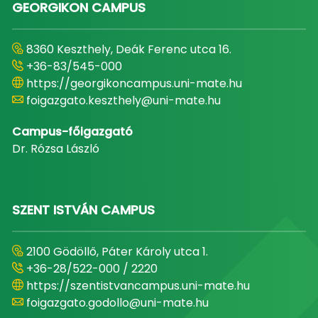
GEORGIKON CAMPUS
8360 Keszthely, Deák Ferenc utca 16.
+36-83/545-000
https://georgikoncampus.uni-mate.hu
foigazgato.keszthely@uni-mate.hu
Campus-főigazgató
Dr. Rózsa László
SZENT ISTVÁN CAMPUS
2100 Gödöllő, Páter Károly utca 1.
+36-28/522-000 / 2220
https://szentistvancampus.uni-mate.hu
foigazgato.godollo@uni-mate.hu