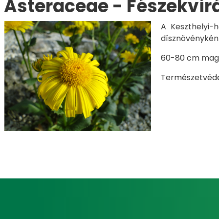
Asteraceae - Fészekvir
A Keszthelyi-h
dísznövényként 
60-80 cm magas
Természetvédel