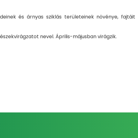
einek és árnyas sziklás területeinek növénye, fajtáit
zekvirágzatot nevel. Április-májusban virágzik.