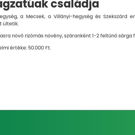
ágzatúak családja
egység, a Mecsek, a Villányi-hegység és Szekszárd erd
ültetik.
ra növő rizómás növény, száranként 1-2 feltűnő sárga fés
mi értéke: 50.000 Ft.