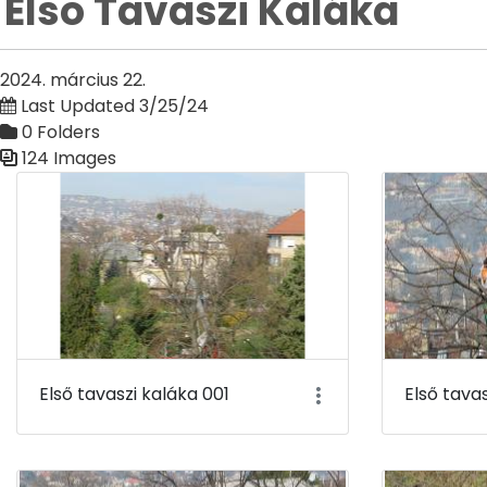
Első Tavaszi Kaláka
2024. március 22.
Last Updated 3/25/24
0 Folders
124 Images
Media Gallery
Első tavaszi kaláka 001
Első tava