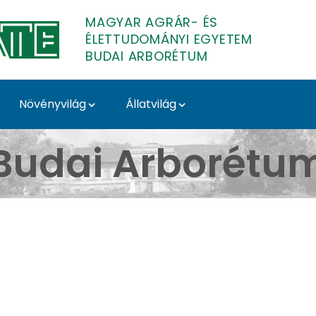
MAGYAR AGRÁR- ÉS
ÉLETTUDOMÁNYI EGYETEM
BUDAI ARBORÉTUM
Növényvilág
Állatvilág
Galéria - első tavaszi
Budai Arborétu