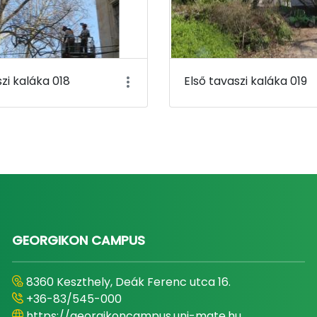
szi kaláka 018
Első tavaszi kaláka 019
GEORGIKON CAMPUS
8360 Keszthely, Deák Ferenc utca 16.
+36-83/545-000
https://georgikoncampus.uni-mate.hu