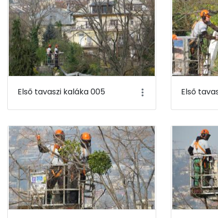
Első tavaszi kaláka 005
Első tava