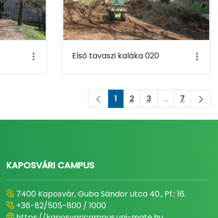
Első tavaszi kaláka 020
1
2
3
...
7
Page
Page
Page
Intermediate 
Page
KAPOSVÁRI CAMPUS
7400 Kaposvár, Guba Sándor utca 40., Pf.: 16.
+36-82/505-800 / 1000
https://kaposvaricampus.uni-mate.hu