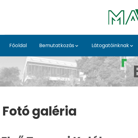
Skip to Main Content
Főoldal
Bemutatkozás
Látogatóinknak
Első Tavaszi Kaláka - 
Fotó galéria