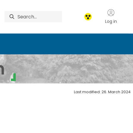
Log in
 kaláka - Budai Arboré
m
Last modified: 26. March 2024