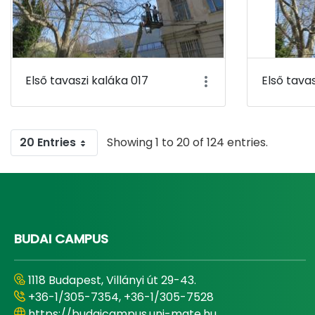
Első tavaszi kaláka 017
Első tava
20 Entries
Showing 1 to 20 of 124 entries.
BUDAI CAMPUS
1118 Budapest, Villányi út 29-43.
+36-1/305-7354, +36-1/305-7528
https://budaicampus.uni-mate.hu