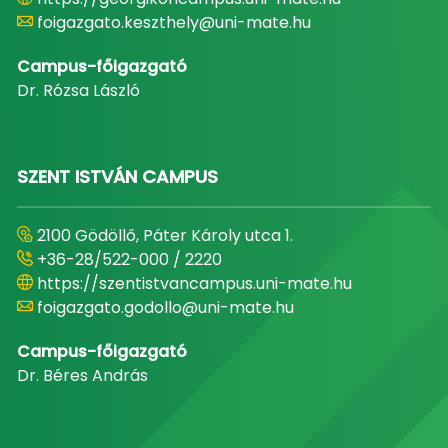
foigazgato.keszthely@uni-mate.hu
Campus-főigazgató
Dr. Rózsa László
SZENT ISTVÁN CAMPUS
2100 Gödöllő, Páter Károly utca 1.
+36-28/522-000 / 2220
https://szentistvancampus.uni-mate.hu
foigazgato.godollo@uni-mate.hu
Campus-főigazgató
Dr. Béres András