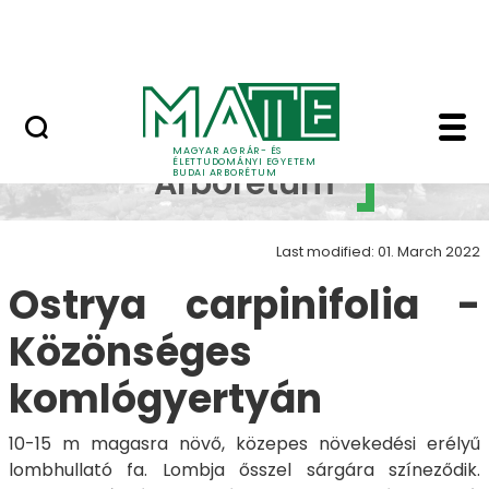
Növényvilág
Skip to Main Content
Állatvilág
Ostrya carpinifolia -
Budai
MAGYAR AGRÁR- ÉS
ÉLETTUDOMÁNYI EGYETEM
Arborétum
BUDAI ARBORÉTUM
Last modified: 01. March 2022
Ostrya carpinifolia -
Közönséges
komlógyertyán
10-15 m magasra növő, közepes növekedési erélyű
lombhullató fa. Lombja ősszel sárgára színeződik.