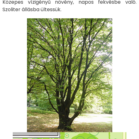
Közepes vízigényű növény, napos fekvésbe való.
Szoliter állásba ültessük.