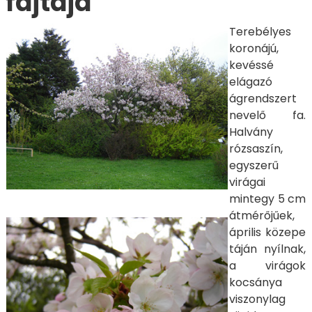
fajtája
Terebélyes
koronájú,
kevéssé
elágazó
ágrendszert
nevelő fa.
Halvány
rózsaszín,
egyszerű
virágai
mintegy 5 cm
átmérőjűek,
április közepe
táján nyílnak,
a virágok
kocsánya
viszonylag