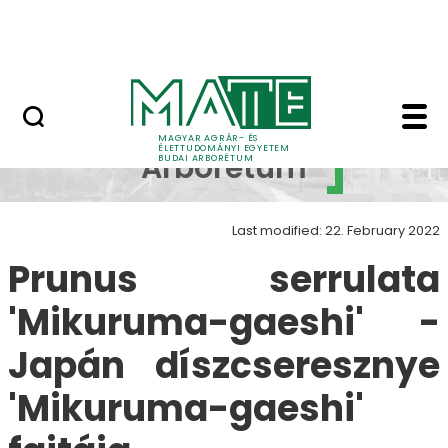
Növényvilág
Skip to Main Content
Állatvilág
Prunus serrulata 'Mi
Budai
MAGYAR AGRÁR- ÉS
ÉLETTUDOMÁNYI EGYETEM
Arborétum
BUDAI ARBORÉTUM
Last modified: 22. February 2022
Prunus serrulata
'Mikuruma-gaeshi' -
Japán díszcseresznye
'Mikuruma-gaeshi'