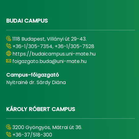
BUDAI CAMPUS
1118 Budapest, Villányi út 29-43.
+36-1/305-7354, +36-1/305-7528
https://budaicampus.uni-mate.hu
foigazgato.buda@uni-mate.hu
Campus-főigazgató
Nyitrainé dr. Sárdy Diána
KÁROLY RÓBERT CAMPUS
3200 Gyöngyös, Mátrai út 36.
+36-37/518-300