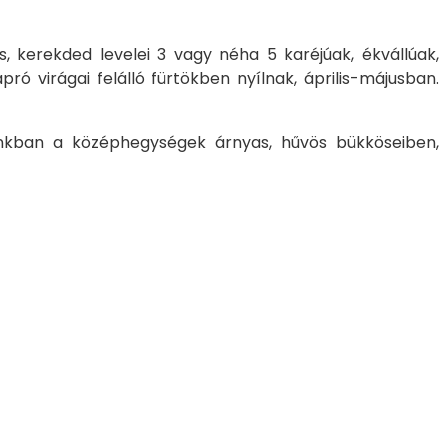
 kerekded levelei 3 vagy néha 5 karéjúak, ékvállúak,
pró virágai felálló fürtökben nyílnak, április-májusban.
zánkban a középhegységek árnyas, hűvös bükköseiben,