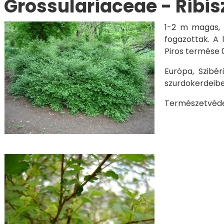
Grossulariaceae - Ribis
1-2 m magas, s
fogazottak. A l
Piros termése
Európa, Szibé
szurdokerdeiben
Természetvédel