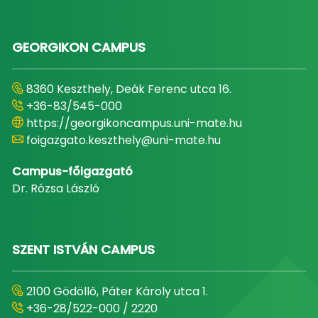
GEORGIKON CAMPUS
8360 Keszthely, Deák Ferenc utca 16.
+36-83/545-000
https://georgikoncampus.uni-mate.hu
foigazgato.keszthely@uni-mate.hu
Campus-főigazgató
Dr. Rózsa László
SZENT ISTVÁN CAMPUS
2100 Gödöllő, Páter Károly utca 1.
+36-28/522-000 / 2220