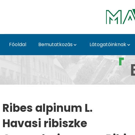
Skip to Main Content
Főoldal
Bemutatkozás
Látogatóinknak
Ribes alpinum L. - Bu
Ribes alpinum L.
Havasi ribiszke