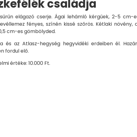
zkefélék családja
űrűn elágazó cserje. Ágai lehámló kérgűek, 2-5 cm-es,
evéllemez fényes, színén kissé szőrös. Kétlaki növény, a
 0,5 cm-es gömbölyded.
ria és az Atlasz-hegység hegyvidéki erdeiben él. Ha
 fordul elő.
mi értéke: 10.000 Ft.