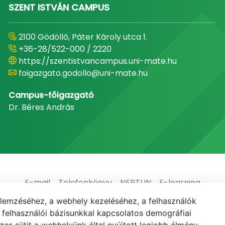
SZENT ISTVÁN CAMPUS
2100 Gödöllő, Páter Károly utca 1.
+36-28/522-000 / 2220
https://szentistvancampus.uni-mate.hu
foigazgato.godollo@uni-mate.hu
Campus-főigazgató
Dr. Béres András
E-mail
Telefonkönyv
NEPTUN
E-learning
elemzéséhez, a webhely kezeléséhez, a felhasználók
elhasználói bázisunkkal kapcsolatos demográfiai