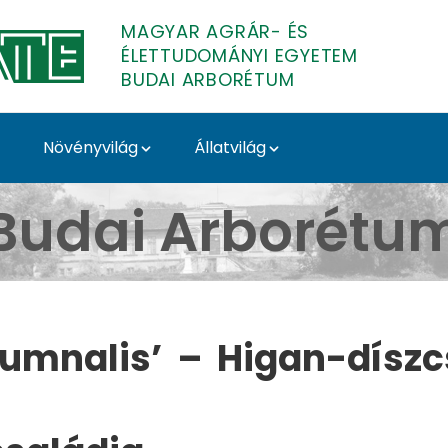
MAGYAR AGRÁR- ÉS
ÉLETTUDOMÁNYI EGYETEM
BUDAI ARBORÉTUM
Növényvilág
Állatvilág
utumnalis’ - Budai Ar
Budai Arborétu
tumnalis’ – Higan-dísz­