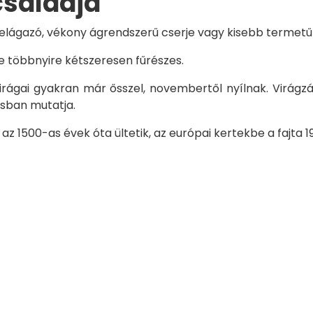
családja
l elágazó, vékony ágrendszerű cserje vagy kisebb termetű
le többnyire kétszeresen fűrészes.
 virágai gyakran már ősszel, novembertől nyílnak. Virágz
lisban mutatja.
 1500-as évek óta ültetik, az európai kertekbe a fajta 19