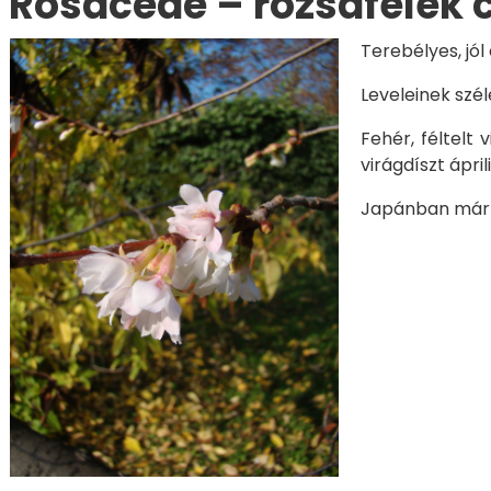
Rosaceae – rózsafélék 
Terebélyes, jó
Leveleinek szé
Fehér, féltelt
virágdíszt ápri
Japánban már az