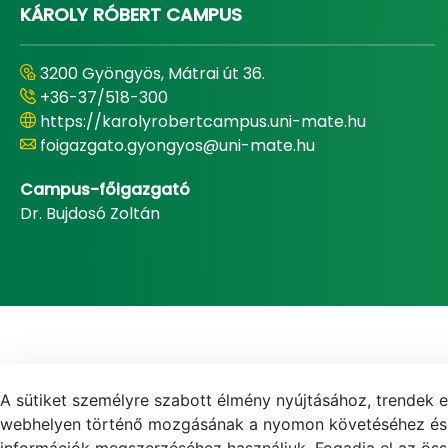
KÁROLY RÓBERT CAMPUS
3200 Gyöngyös, Mátrai út 36.
+36-37/518-300
https://karolyrobertcampus.uni-mate.hu
foigazgato.gyongyos@uni-mate.hu
Campus-főigazgató
Dr. Bujdosó Zoltán
A sütiket személyre szabott élmény nyújtásához, trendek 
webhelyen történő mozgásának a nyomon követéséhez és f