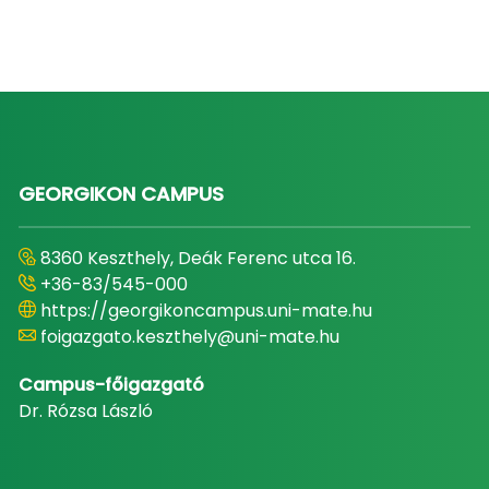
GEORGIKON CAMPUS
8360 Keszthely, Deák Ferenc utca 16.
+36-83/545-000
https://georgikoncampus.uni-mate.hu
foigazgato.keszthely@uni-mate.hu
Campus-főigazgató
Dr. Rózsa László