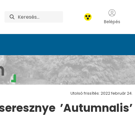
Belépés
borétum
m
Utolsó frissítés: 2022 február 24.
cseresznye ’Autumnalis’