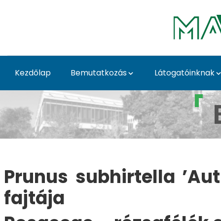
Ugrás a fő tartalomhoz
Kezdőlap
Bemutatkozás
Látogatóinknak
Prunus subhirtella ’A
Prunus subhirtella ’Au
fajtája