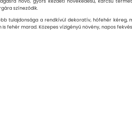
agasra növő, gyors kezdeti növekedésű, karcsú termet
rgára színeződik.
bb tulajdonsága a rendkívül dekoratív, hófehér kéreg, m
 is fehér marad. Közepes vízigényű növény, napos fekvés