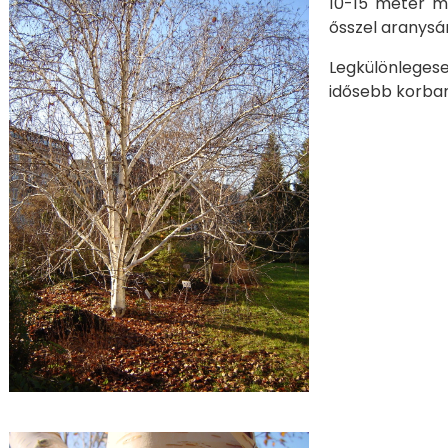
10-15 méter m
ősszel aranysá
Legkülönlegese
idősebb korban