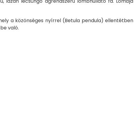
ű, lazán lecsüngő ágrendszerű lombhullató fa. Lombja
ely a közönséges nyírrel (
Betula pendula
) ellentétben
be való.