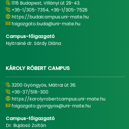
1118 Budapest, Villányi út 29-43.
+36-1/305-7354, +36-1/305-7528
https://budaicampus.uni-mate.hu
foigazgato.buda@uni-mate.hu
Campus-főigazgató
Nyitrainé dr. Sárdy Diána
KÁROLY RÓBERT CAMPUS
3200 Gyöngyös, Mátrai út 36.
+36-37/518-300
https://karolyrobertcampus.uni-mate.hu
foigazgato.gyongyos@uni-mate.hu
Campus-főigazgató
Dr. Bujdosó Zoltán