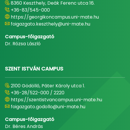
8360 Keszthely, Deák Ferenc utca 16.
+36-83/545-000
https://georgikoncampus.uni-mate.hu
foigazgato.keszthely@uni-mate.hu
Campus-főigazgató
Dr. Rózsa László
SZENT ISTVÁN CAMPUS
2100 Gödöllő, Páter Károly utca 1.
+36-28/522-000 / 2220
https://szentistvancampus.uni-mate.hu
foigazgato.godollo@uni-mate.hu
Campus-főigazgató
Dr. Béres András