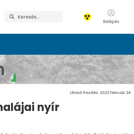
Belépés
rétum
m
Utolsó frissítés: 2022 február 24.
alájai nyír