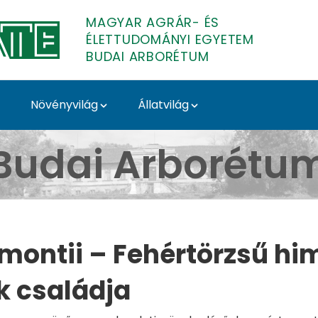
MAGYAR AGRÁR- ÉS
ÉLETTUDOMÁNYI EGYETEM
BUDAI ARBORÉTUM
Növényvilág
Állatvilág
quemontii - Budai Arbo
Budai Arborétu
emontii – Fehértörzsű him
k családja