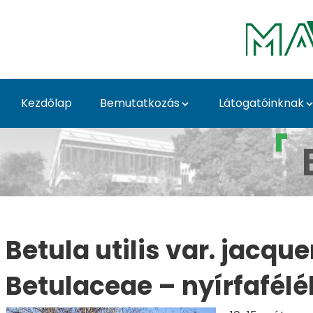
Ugrás a fő tartalomhoz
Kezdőlap
Bemutatkozás
Látogatóinknak
Betula utilis var. jac
Betula utilis var. jacqu
Betulaceae – nyírfafélé