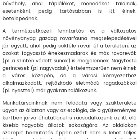
búvóhely, ahol táplálékot, menedéket találnak,
esetenként pedig tartósabban is itt élnek,
betelepednek.
A természetközeli fenntartás és a változatos
növényanyag gazdag rovarfauna megtelepedésével
jár együtt, ahol pedig sokféle rovar él a területen, az
azokat fogyasztó énekesmadarak és más rovarevők
(pl. a szintén védett sünök) is megjelennek. Nagytestű
gerincesek (pl. nagyvadak) értelemszerűen nem élnek
a város közepén, de a városi környezethez
alkalmazkodott, rejtőzködő életmódú ragadozókkal
(pl. nyesttel) már gyakran találkozunk.
Munkatársainknak nem feladata vagy szakterülete
ugyan az állattan vagy az etológia, de a gyűjteményes
kertben járva óhatatlanul is rácsodálkozunk az itt élő
kisebb-nagyobb állatok sokaságára. Az oldalakon
szereplő bemutatás éppen ezért nem is lehet teljes