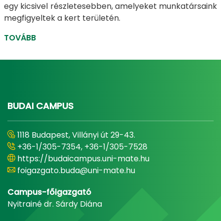
egy kicsivel részletesebben, amelyeket munkatársaink
megfigyeltek a kert területén.
TOVÁBB
BUDAI CAMPUS
1118 Budapest, Villányi út 29-43.
+36-1/305-7354, +36-1/305-7528
https://budaicampus.uni-mate.hu
foigazgato.buda@uni-mate.hu
Campus-főigazgató
Nyitrainé dr. Sárdy Diána