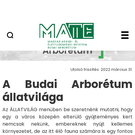
Növényvilág
Ugrás a fő tartalomhoz
Állatvilág
Állatvilág - Budai Ar
Budai
MAGYAR AGRÁR- ÉS
ÉLETTUDOMÁNYI EGYETEM
Arborétum
BUDAI ARBORÉTUM
Utolsó frissítés: 2022 március 31.
A Budai Arborétum
állatvilága
Az ÁLLATVILÁG menüben be szeretnénk mutatni, hogy
egy a város közepén elterülő gyűjteményes kert
nemcsak nekünk, embereknek nyújt kellemes
környezetet, de az itt élő fauna számára is egy fontos