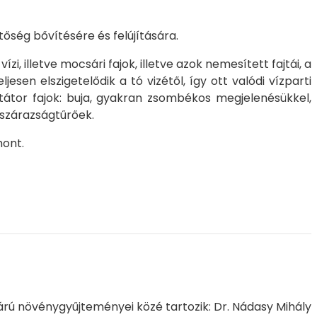
tőség bővítésére és felújítására.
, illetve mocsári fajok, illetve azok nemesített fajtái, a
sen elszigetelődik a tó vizétől, így ott valódi vízparti
átor fajok: buja, gyakran zsombékos megjelenésükkel,
 szárazságtűrőek.
hont.
árú növénygyűjteményei közé tartozik: Dr. Nádasy Mihály