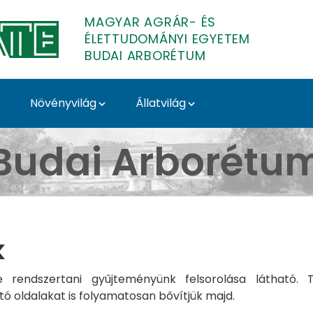
MAGYAR AGRÁR- ÉS
ÉLETTUDOMÁNYI EGYETEM
BUDAI ARBORÉTUM
Növényvilág
Állatvilág
k - Budai Arborétum
Budai Arborétu
k
 rendszertani gyűjteményünk felsorolása látható. 
 oldalakat is folyamatosan bővítjük majd.