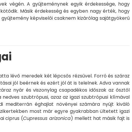
vek végén. A gyűjteménynek egyik érdekessége, hogy
 kötődik. Másik érdekesség és egyben nagy érték, hogy
n gyűjtemény képviselői csaknem kizárólag sajátgyökerű
gai
atta lévő meredek két lépcsős rézsűvel. Forró és száraz
ásai jól beérnek és ezért jól át is telelnek. Adva vannak
száraz nyár és viszonylag csapadékos időszak az ősztől
nedves szubtrópusi, azaz az igazi szubtrópusi klímával
ódi mediterrán éghajlat növényei számára nyújt kiváló
zikertekben most már egyre gyakrabban ültetett igazi
ai ciprus (
Cupressus arizonica
) mellett hat másik fajt is