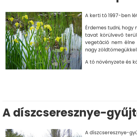
A kerti tó 1997-ben lé
Érdemes tudni, hogy me
tavat körülvevő terül
vegetáció nem élne m
nagy zöldtömegükkel 
A tó növényzete és kö
A díszcseresznye-gyű
A díszcseresznye-gyűj