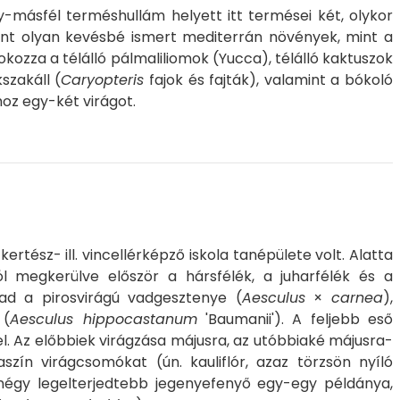
-másfél terméshullám helyett itt termései két, olykor
int olyan kevésbé ismert mediterrán növények, mint a
okozza a télálló pálmaliliomok (
Yucca
), télálló kaktuszok
szakáll (
Caryopteris
fajok és fajták), valamint a bókoló
hoz egy-két virágot.
rtész- ill. vincellérképző iskola tanépülete volt. Alatta
l megkerülve először a hársfélék, a juharfélék és a
t ad a pirosvirágú vadgesztenye (
Aesculus
×
carnea
),
 (
Aesculus hippocastanum
'Baumanii'). A feljebb eső
 el. Az előbbiek virágzása májusra, az utóbbiaké májusra-
szín virágcsomókat (ún. kauliflór, azaz törzsön nyíló
 négy legelterjedtebb jegenyefenyő egy-egy példánya,