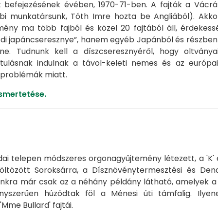
t befejezésének évében, 1970-71-ben. A fajták a Vácrá
i munkatársunk, Tóth Imre hozta be Angliából). Akko
emény ma több fajból és közel 20 fajtából áll, érdek
di japáncseresznye”, hanem egyéb Japánból és részben Kín
ne. Tudnunk kell a díszcseresznyéről, hogy oltván
ztulásnak indulnak a távol-keleti nemes és az európa
 problémák miatt.
smertetése.
udai telepen módszeres orgonagyűjtemény létezett, a 'K'
öltözött Soroksárra, a Dísznövénytermesztési és Dendr
nkra már csak az a néhány példány látható, amelyek a 
ényszerűen húzódtak föl a Ménesi úti támfalig. Ily
'Mme Bullard' fajtái.