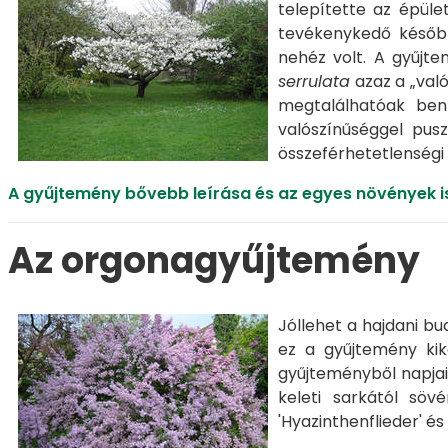
telepítette az épüle
tevékenykedő később
nehéz volt. A gyűjt
serrulata
azaz a „való
megtalálhatóak ben
valószínűséggel pus
összeférhetetlenségi
A gyűjtemény bővebb leírása és az egyes növények i
Az orgonagyűjtemény
Jóllehet a hajdani b
ez a gyűjtemény kik
gyűjteményből napjai
keleti sarkától söv
'Hyazinthenflieder' és 