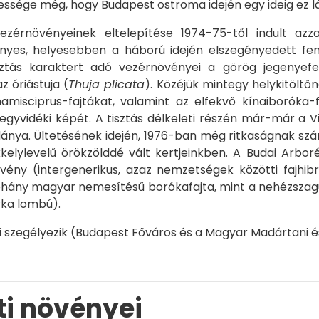
ssége még, hogy Budapest ostroma idején egy ideig ez látt
vezérnövényeinek eltelepítése 1974-75-től indult a
yes, helyesebben a háború idején elszegényedett feny
isztás karaktert adó vezérnövényei a görög jegenyef
z óriástuja (
Thuja plicata
). Közéjük mintegy helykitöltőn
hamisciprus-fajtákat, valamint az elfekvő kínaiboróka
hegyvidéki képét. A tisztás délkeleti részén már-már a Vil
dánya. Ültetésének idején, 1976-ban még ritkaságnak sz
ikkelylevelű örökzölddé vált kertjeinkben. A Budai Ar
ény (intergenerikus, azaz nemzetségek közötti fajhib
néhány magyar nemesítésű borókafajta, mint a nehézsza
arka lombú).
 szegélyezik (Budapest Főváros és a Magyar Madártani 
rti növényei