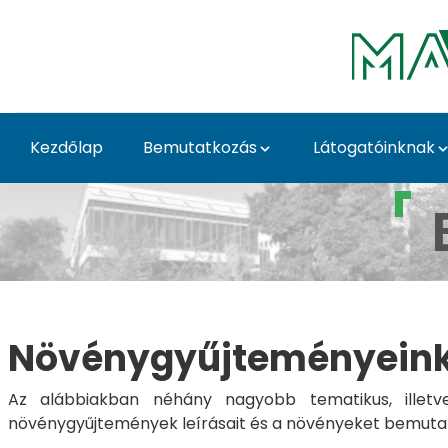
Ugrás a fő tartalomhoz
Kezdőlap
Bemutatkozás
Látogatóinknak
Növénygyűjteményein
Növénygyűjteményein
Az alábbiakban néhány nagyobb tematikus, illetve
növénygyűjtemények leírásait és a növényeket bemutató