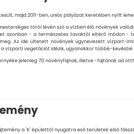
tesült, majd 2011-ben, uniós pályázat keretében nyílt lehe
sterséges tóról lévén szó a vízben élő növények valódi vízi
et azonban - a természetes tavaktól eltérő módon - telje
eg. Az ide ültetett növények úgynevezett vízpart-imit
a vízparti vegetációt idézik, ugyanakkor többé-kevésbé
rnyéke jelenleg 70 növényfajnak, illetve -fajtának ad ott
jtemény
temény a 'K' épülettől nyugatra eső területek első fássz