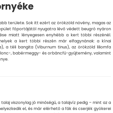
környéke
b területe. Sok itt ezért az örökzöld növény, magas az
' épület főportájától nyugatra lévő védett beugró nyáron
tése miatt lényegesen enyhébb a kert többi részénél.
melyek a kert többi részén már elfagynának: a kínai
a
), a téli bangita (
Viburnum tinus
), az örökzöld liliomfa
salonc-, babérmeggy- és orbáncfű-gyűjtemény, valamint
nye.
alaj viszonylag jó minőségű, a talajvíz pedig – mint az a
elyezkedik el, és már elérhető a fák és cserjék gyökerei