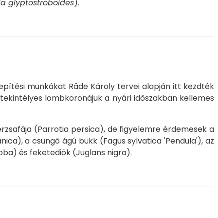
a glyptostroboides
).
lepítési munkákat Räde Károly tervei alapján itt kezdték
s, tekintélyes lombkoronájuk a nyári időszakban kellemes
rzsafája (
Parrotia persica
), de figyelemre érdemesek a
anica
), a csüngő ágú bükk (
Fagus sylvatica
'Pendula'), az
loba
) és feketediók (
Juglans nigra
).