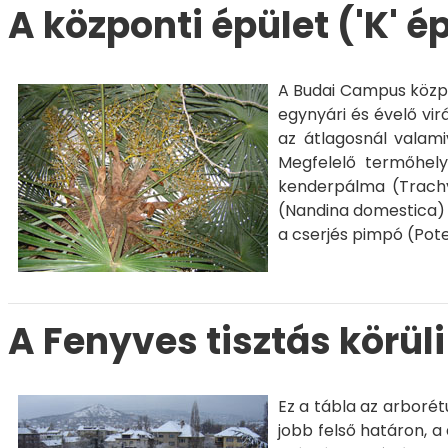
A központi épület ('K' é
A Budai Campus közpo
egynyári és évelő vir
az átlagosnál valam
Megfelelő termőhely
kenderpálma (
Trach
(
Nandina domestica
)
a cserjés pimpó (
Pote
A Fenyves tisztás körül
Ez a tábla az arborét
jobb felső határon, a