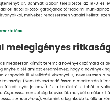
jteményt dr. Schmidt Gábor telepítette az 1970-es é
akkori fiatal oktatói gárdájának társadalmi munkájához
tványokkal, melyeket rendszeresen vadalni kellett, eze
smertetése.
al melegigényes ritkasá
igazi mediterrán klímát teremt a növények számára az al
lag enyhe a tél, ami azt eredményezi, hogy a növények hajt
 csapadék ill. vízellátási viszonyai is, nevezetesen a 
 tavaszáig. (Nem tévesztendő össze a mediterrán klíma 
 fülledt nyár jellemzi.) Ez a területrész tehát a val
 a
Cupressus
nemzetség képviselői, melyből a nálunk há
essus sempervirens
), valamint a leginkább télálló arizón