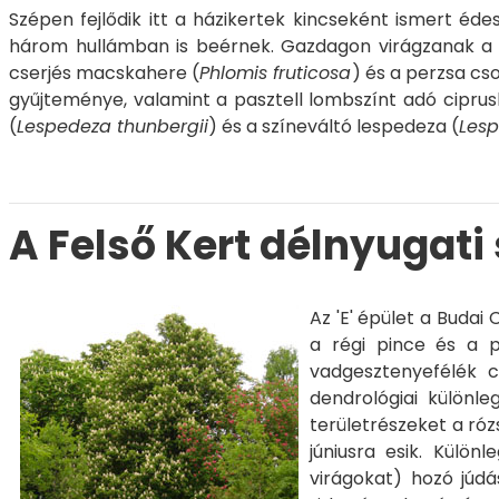
Szépen fejlődik itt a házikertek kincseként ismert édes
három hullámban is beérnek. Gazdagon virágzanak a g
cserjés macskahere (
Phlomis fruticosa
) és a perzsa c
gyűjteménye, valamint a pasztell lombszínt adó ciprusk
(
Lespedeza thunbergii
) és a színeváltó lespedeza (
Lesp
A Felső Kert délnyugati
Az 'E' épület a Budai
a régi pince és a p
vadgesztenyefélék cs
dendrológiai különl
területrészeket a róz
júniusra esik. Külön
virágokat) hozó júdá