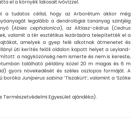
a el a környék lakosait ivóvízzel.
zzal a tudatos céllal, hogy az Arborétum akkor még
őanyagát legalább a dendrológiai tananyag szintjéig
enyő (
Abies cephalonica
), az Altlasz-cédrus (
Cedrus
ek, valamit a tér esztétikus lezárására telepítették el a
-fajtákat, amelyek a gyep felé alkotnak átmenetet és
lányi úti kerítés felőli oldalon kapott helyet a Leyland-
ámított: a nagyközönség nem ismerte és nem is kereste,
borétumban található példány közel 20 m magas és 6 m
rid) gyors növekedését és széles oszlopos formáját. A
gú boróka
Juniperus sabina
’Tiszakürt’, valamint a ’Szőke
és Természetvédelmi Egyesület ajándéka).