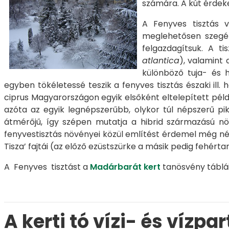
számára. A kút érdeke
A Fenyves tisztás 
meglehetősen szegén
felgazdagítsuk. A t
atlantica
), valamint a
különböző tuja- és 
egyben tökéletessé teszik a fenyves tisztás északi ill. 
ciprus Magyarországon egyik elsőként eltelepített pél
azóta az egyik legnépszerűbb, olykor túl népszerű p
átmérőjű, így szépen mutatja a hibrid származású növ
fenyvestisztás növényei közül említést érdemel még 
Tisza’ fajtái (az előző ezüstszürke a másik pedig fehért
A Fenyves tisztást a
Madárbarát kert
tanösvény táblái
A kerti tó vízi- és vízpa