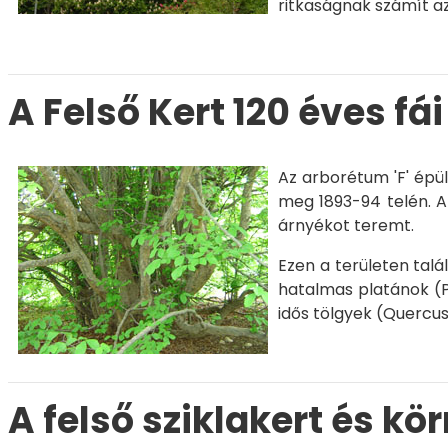
ritkaságnak számít a
A Felső Kert 120 éves fái
Az arborétum 'F' épül
meg 1893-94 telén. A 
árnyékot teremt.
Ezen a területen tal
hatalmas platánok (
idős tölgyek (
Quercus
A felső sziklakert és kö