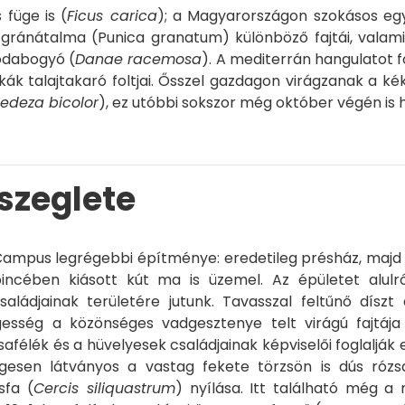
 füge is (
Ficus carica
); a Magyarországon szokásos egy
ránátalma (Punica granatum) különböző fajtái, valam
sodabogyó (
Danae racemosa
). A mediterrán hangulatot f
ák talajtakaró foltjai. Ősszel gazdagon virágzanak a kék
edeza bicolor
), ez utóbbi sokszor még október végén is 
 szeglete
 Campus legrégebbi építménye: eredetileg présház, majd ke
incében kiásott kút ma is üzemel. Az épületet alulró
aládjainak területére jutunk. Tavasszal feltűnő dísz
egesség a közönséges vadgesztenye telt virágú fajtája
safélék és a hüvelyesek családjainak képviselői foglalják
legesen látványos a vastag fekete törzsön is dús rózsa
sfa (
Cercis siliquastrum
) nyílása. Itt található még a