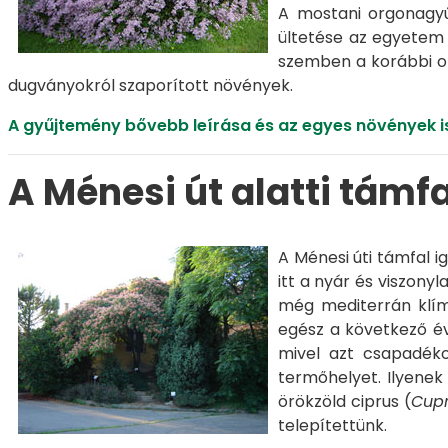
A mostani orgonagyű
ültetése az egyetem 
szemben a korábbi ol
dugványokról szaporított növények.
A gyűjtemény bővebb leírása és az egyes növények i
A Ménesi út alatti támf
A Ménesi úti támfal 
itt a nyár és viszony
még mediterrán klíma
egész a következő év
mivel azt csapadékos
termőhelyet. Ilyenek
örökzöld ciprus (
Cupr
telepítettünk.