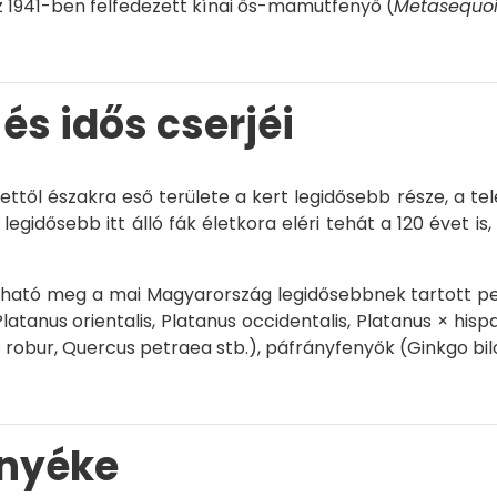
z 1941-ben felfedezett kínai ős-mamutfenyő (
Metasequoi
 és idős cserjéi
ettől északra eső területe a kert legidősebb része, a te
legidősebb itt álló fák életkora eléri tehát a 120 évet i
álható meg a mai Magyarország legidősebbnek tartott pe
Platanus orientalis
,
Platanus occidentalis
,
Platanus × hisp
 robur
,
Quercus petraea
stb.), páfrányfenyők (
Ginkgo bi
rnyéke