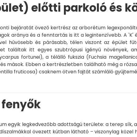
pület) előtti parkoló és 
nti bejáratát övező kertrész az arborétum legexponáltab
ágok aránya és a fenntartás is itt a legintenzívebb. A 'K
ivel hűvösebb és párásabb, télen viszont az épület fű
et találtak itt egyes szubtrópusi igényű növények, a
ycarpus fortunei
), a télálló fukszia (
Fuchsia magellanic
 és mások. Ebben a kertrészletben található még a róz
ntilla fruticosa
) csaknem ötven fajtát számláló gyűjtemé
i fenyők
um egyik legkedvezőbb adottságú területe: a terep sík, a t
 díszalmákkal övezett kútban látható – viszonylag közel h