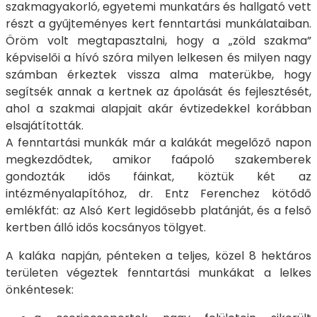
szakmagyakorló, egyetemi munkatárs és hallgató vett
részt a gyűjteményes kert fenntartási munkálataiban.
Öröm volt megtapasztalni, hogy a „zöld szakma”
képviselői a hívó szóra milyen lelkesen és milyen nagy
számban érkeztek vissza alma materükbe, hogy
segítsék annak a kertnek az ápolását és fejlesztését,
ahol a szakmai alapjait akár évtizedekkel korábban
elsajátították.
A fenntartási munkák már a kalákát megelőző napon
megkezdődtek, amikor faápoló szakemberek
gondozták idős fáinkat, köztük két az
intézményalapítóhoz, dr. Entz Ferenchez kötődő
emlékfát: az Alsó Kert legidősebb platánját, és a felső
kertben álló idős kocsányos tölgyet.
A kaláka napján, pénteken a teljes, közel 8 hektáros
területen végeztek fenntartási munkákat a lelkes
önkéntesek: