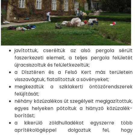
javítottuk, cseréltük az alsó pergola sérült
faszerkezeti elemeit, a teljes pergola felületét
újracsiszoltuk és felületkezeltük;
a Dísztéren és a Felső Kert más területein
visszavágtuk, fiatalítottuk a sövényeket;
megkezdtük a sziklakerti öntözőrendszerek
felújítását;
néhány kőzúzalékos út szegélyeit megigazítottuk,
egyes helyeken pótoltuk a hiányzó kőzúzalék-
borítást;
a kikerülő zöldhulladékot egyszerre több
aprítékológéppel dolgoztuk fel, hogy