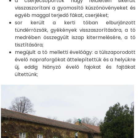
a cserjecsoportok nagy felületein sikerült
visszaszorítani a gyomosító kúszónövényeket és
egyéb maggal terjedő fákat, cserjéket;
sor került a kerti tóban elburjánzott
tündérrózsák, gyékények visszaszorítására, a tó
medrében összegyűlt iszap kitermelésére, a tó
tisztítására;
megújult a tó melletti évelőágy: a túlszaporodott
évelő napraforgókat áttelepítettük és a helyükre
új, eddig hiányzó évelő fajokat és fajtákat
ültettünk;