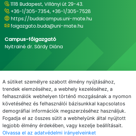
1118 Budapest, Villányi út 29-43.
+36-1/305-7354, +36-1/305-7528
https://budaicampus.uni-mate.hu
foigazgato.buda@uni-mate.hu
Campus-főigazgató
Nyitrainé dr. Sárdy Diána
A sütiket személyre szabott élmény nyújtásához,
trendek elemzéséhez, a webhely kezeléséhez, a
felhasználók webhelyen történő mozgásának a nyomon
követéséhez és felhasználói bázisunkkal kapcsolatos
demográfiai információk megszerzéséhez használjuk.
E-mail
Telefonkönyv
NEPTUN
E-learning
Fogadja el az összes sütit a webhelyünk által nyújtott
legjobb élmény érdekében, vagy kezelje beállításait.
Olvassa el az adatvédelmi irányelveinket