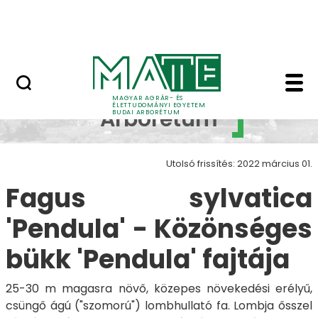
Növényvilág
Ugrás a fő tartalomhoz
Állatvilág
Fagus sylvatica 'Pend
Budai
MAGYAR AGRÁR- ÉS
ÉLETTUDOMÁNYI EGYETEM
Arborétum
BUDAI ARBORÉTUM
Utolsó frissítés: 2022 március 01.
Fagus sylvatica
'Pendula' - Közönséges
bükk 'Pendula' fajtája
25-30 m magasra növő, közepes növekedési erélyű,
csüngő ágú ("szomorú") lombhullató fa. Lombja ősszel