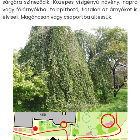
sárgára színeződik. Közepes vízigényű növény, napra
vagy félárnyékba telepíthető, fiatalon az árnyékot is
elviseli. Magánosan vagy csoportba ültessük.