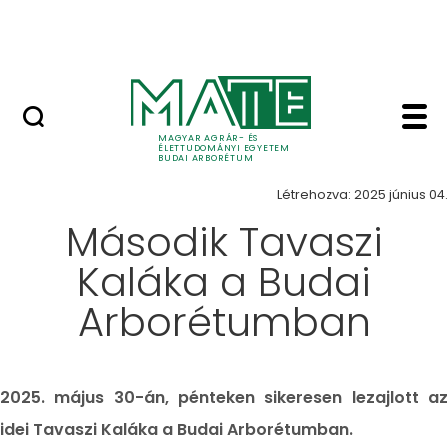
Növényvilág
Ugrás a fő tartalomhoz
Állatvilág
Hír - Budai Arborétum
Hírek
MAGYAR AGRÁR- ÉS
ÉLETTUDOMÁNYI EGYETEM
BUDAI ARBORÉTUM
Létrehozva: 2025 június 04.
Második Tavaszi
Kaláka a Budai
Arborétumban
2025. május 30-án, pénteken sikeresen lezajlott az
idei Tavaszi Kaláka a Budai Arborétumban.