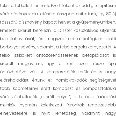
tekintettel kellett lennünk. Ezért főként az eddig telepítésre
váró növények elültetésére összpontosítottunk, így 80 új
fásszárú dísznövény kapott helyet a gyűjteményünkben.
Emellett sikerült befejezni a Dísztér kőzúzalékos útjainak
burkolatjavítását, és megszépíteni a kollégium alatti
borbolya-sövény, valamint a felső pergola környezetét. A
felső sziklakert öntözőrendszerének betáplálását is
sikerült megjavítani, így a kert ezen része újra
öntözhetővé vált. A komposztálók területén is nagy
előrehaladást értünk el: homlokrakodók segítségével
több köbméternyi érett komposzt és komposztálásra
váró zöldhulladék „cserélt helyet”, a korábbi faápolási
munkák nyomán keletkezett farönkök rendezettebb
elhelyezésére is nyílt lehetőség, valamint nagy