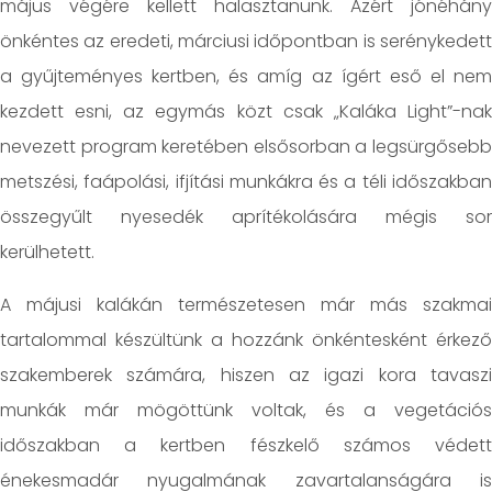
május végére kellett halasztanunk. Azért jónéhány
önkéntes az eredeti, márciusi időpontban is serénykedett
a gyűjteményes kertben, és amíg az ígért eső el nem
kezdett esni, az egymás közt csak „Kaláka Light”-nak
nevezett program keretében elsősorban a legsürgősebb
metszési, faápolási, ifjítási munkákra és a téli időszakban
összegyűlt nyesedék aprítékolására mégis sor
kerülhetett.
A májusi kalákán természetesen már más szakmai
tartalommal készültünk a hozzánk önkéntesként érkező
szakemberek számára, hiszen az igazi kora tavaszi
munkák már mögöttünk voltak, és a vegetációs
időszakban a kertben fészkelő számos védett
énekesmadár nyugalmának zavartalanságára is