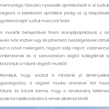
mennyiségű fásszárú nyesedék aprítékolását is el tudtuk
végezni, a keletkezett aprítékkal pedig az új telepítések
gyökérzónáját tudtuk mulccsal fedni.
A munkák befejeztével finom krumplipaprikással, s az
evés-ivás közben egy kis pihentető beszélgetéssel zártuk
ezt a szívet melengető, nagyon szép napot. Valamennyi
önkéntesnek és a szervezésben segítő kollégáknak is
köszönjük a nálunk végzett munkát!
Reméljük, hogy ezúttal is mindenki jó élményekkel
gazdagodva, a végzett munka örömével tért haza
tőlünk, és bízunk benne, hogy a rendezvény kellemes
szakmai találkozásokra is remek alkalmat kínált.