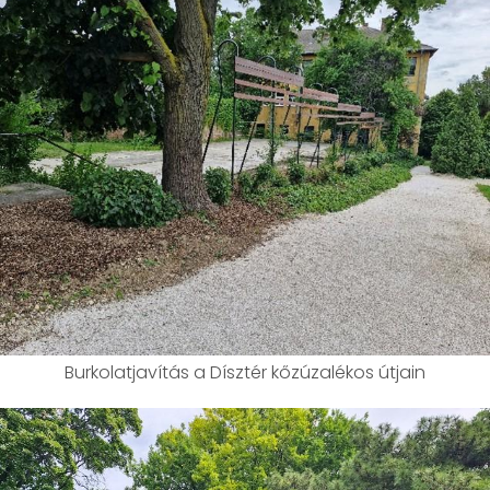
Burkolatjavítás a Dísztér kőzúzalékos útjain