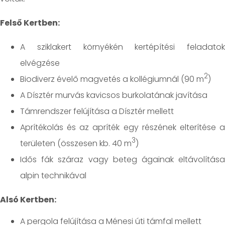
Felső Kertben:
A sziklakert környékén kertépítési feladatok
elvégzése
2
Biodiverz évelő magvetés a kollégiumnál (90 m
)
A Dísztér murvás kavicsos burkolatának javítása
Támrendszer felújítása a Dísztér mellett
Aprítékolás és az apríték egy részének elterítése a
3
területen (összesen kb. 40 m
)
Idős fák száraz vagy beteg ágainak eltávolítása
alpin technikával
Alsó Kertben:
A pergola felújítása a Ménesi úti támfal mellett