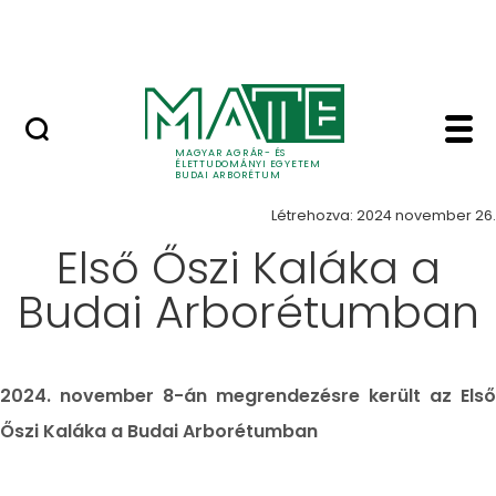
Növényvilág
Ugrás a fő tartalomhoz
Állatvilág
Hír - Budai Arborétum
Hírek
MAGYAR AGRÁR- ÉS
ÉLETTUDOMÁNYI EGYETEM
BUDAI ARBORÉTUM
Létrehozva: 2024 november 26.
Első Őszi Kaláka a
Budai Arborétumban
2024. november 8-án megrendezésre került az Első
Őszi Kaláka a Budai Arborétumban