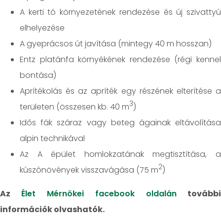
A kerti tó környezetének rendezése és új szivattyú
elhelyezése
A gyeprácsos út javítása (mintegy 40 m hosszan)
Entz platánfa környékének rendezése (régi kennel
bontása)
Aprítékolás és az apríték egy részének elterítése a
3
területen (összesen kb. 40 m
)
Idős fák száraz vagy beteg ágainak eltávolítása
alpin technikával
Az A épület homlokzatának megtisztítása, a
2
kúszónövények visszavágása (75 m
)
Az
Élet Mérnökei facebook oldalán
további
információk olvashatók.