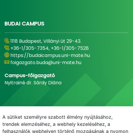
BUDAI CAMPUS
1118 Budapest, Villányi út 29-43.
+36-1/305-7354, +36-1/305-7528
https://budaicampus.uni-mate.hu
foigazgato.buda@uni-mate.hu
Campus-főigazgató
Nyitrainé dr. Sárdy Diána
A sütiket személyre szabott élmény nyújtásához,
trendek elemzéséhez, a webhely kezeléséhez, a
felhasználók webhelyen történő mozgásának a nyomon