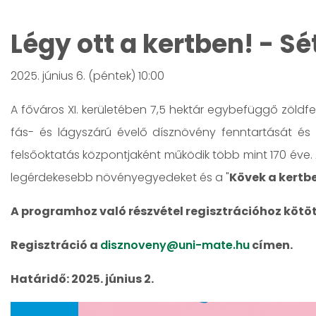
Légy ott a kertben! - 
2025. június 6. (péntek) 10:00
A főváros XI. kerületében 7,5 hektár egybefüggő zöldf
fás- és lágyszárú évelő dísznövény fenntartását és 
felsőoktatás központjaként működik több mint 170 éve. 
legérdekesebb növényegyedeket és a "
Kövek a kertb
A programhoz való részvétel regisztrációhoz kötött
Regisztráció a
disznoveny@uni-mate.hu
címen.
Határidő: 2025. június 2.