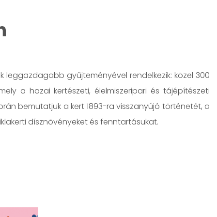
n
yik leggazdagabb gyűjteményével rendelkezik: közel 300
a hazai kertészeti, élelmiszeripari és tájépítészeti
orán bemutatjuk a kert 1893-ra visszanyújó történetét, a
klakerti dísznövényeket és fenntartásukat.