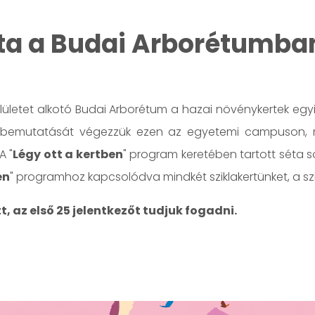
Séta a Budai Arborétumba
elületet alkotó Budai Arborétum a hazai növénykertek eg
bemutatását végezzük ezen az egyetemi campuson, mely 
A "
Légy ott a kertben
" program keretében tartott séta s
en
" programhoz kapcsolódva mindkét sziklakertünket, a szi
, az első 25 jelentkezőt tudjuk fogadni.