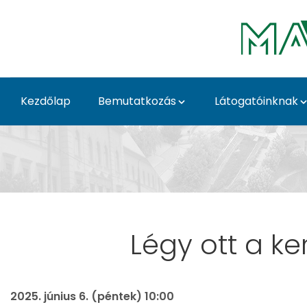
Ugrás a fő tartalomhoz
Kezdőlap
Bemutatkozás
Látogatóinknak
Hír - Budai Arborétum
Légy ott a k
2025. június 6. (péntek) 10:00