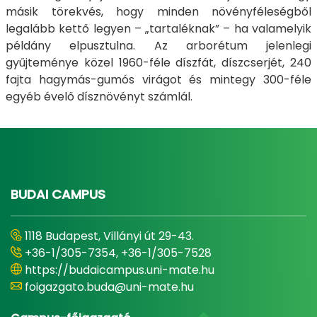
másik törekvés, hogy minden növényféleségből
legalább kettő legyen – „tartaléknak” – ha valamelyik
példány elpusztulna. Az arborétum jelenlegi
gyűjteménye közel 1960-féle díszfát, díszcserjét, 240
fajta hagymás-gumós virágot és mintegy 300-féle
egyéb évelő dísznövényt számlál.
BUDAI CAMPUS
1118 Budapest, Villányi út 29-43.
+36-1/305-7354, +36-1/305-7528
https://budaicampus.uni-mate.hu
foigazgato.buda@uni-mate.hu