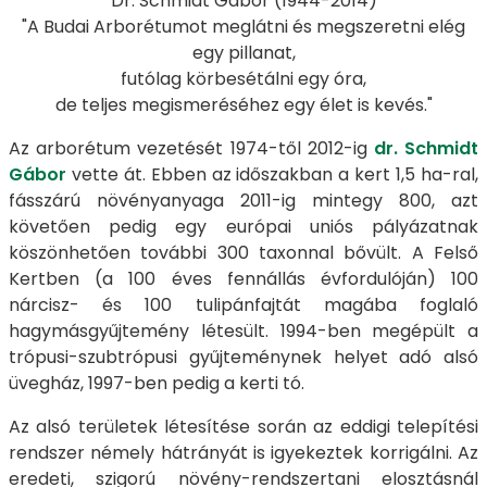
Dr. Schmidt Gábor (1944-2014)
"A Budai Arborétumot meglátni és megszeretni elég
egy pillanat,
futólag körbesétálni egy óra,
de teljes megismeréséhez egy élet is kevés."
Az arborétum vezetését 1974-től 2012-ig
dr. Schmidt
Gábor
vette át. Ebben az időszakban a kert 1,5 ha-ral,
fásszárú növényanyaga 2011-ig mintegy 800, azt
követően pedig egy európai uniós pályázatnak
köszönhetően további 300 taxonnal bővült. A Felső
Kertben (a 100 éves fennállás évfordulóján) 100
nárcisz- és 100 tulipánfajtát magába foglaló
hagymásgyűjtemény létesült. 1994-ben megépült a
trópusi-szubtrópusi gyűjteménynek helyet adó alsó
üvegház, 1997-ben pedig a kerti tó.
Az alsó területek létesítése során az eddigi telepítési
rendszer némely hátrányát is igyekeztek korrigálni. Az
eredeti, szigorú növény-rendszertani elosztásnál