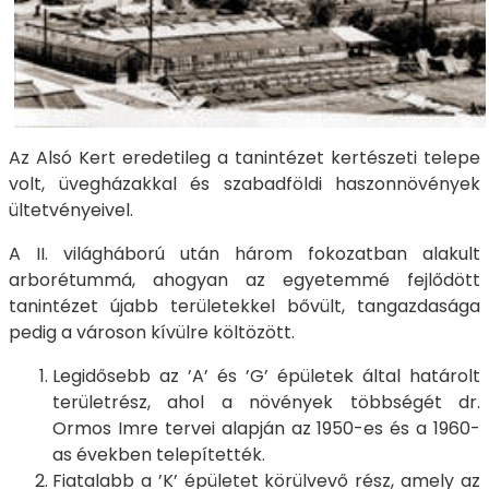
Az Alsó Kert eredetileg a tanintézet kertészeti telepe
volt, üvegházakkal és szabadföldi haszonnövények
ültetvényeivel.
A II. világháború után három fokozatban alakult
arborétummá, ahogyan az egyetemmé fejlődött
tanintézet újabb területekkel bővült, tangazdasága
pedig a városon kívülre költözött.
Legidősebb az ’A’ és ’G’ épületek által határolt
területrész, ahol a növények többségét dr.
Ormos Imre tervei alapján az 1950-es és a 1960-
as években telepítették.
Fiatalabb a ’K’ épületet körülvevő rész, amely az