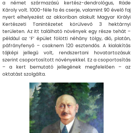
a német származású kertész-dendrológus, Räde
Károly volt. 1000-féle fa és cserje, valamint 90 évelő faj
nyert elhelyezést az akkoriban alakult Magyar Királyi
Kertészeti Tanintézetet körülvevő 3 hektárnyi
területen. Az itt található növények egy része tehát –
például az ’F’ épület fölötti néhány tölgy, dió, platán,
páfrányfenyő – csaknem 120 esztendős. A kialakítás
tájképi jellegű volt, rendszertani hovatartozásuk
szerint csoportosított növényekkel. Ez a csoportosítás
– a kert bemutató jellegének megfelelően – az
oktatást szolgálta.