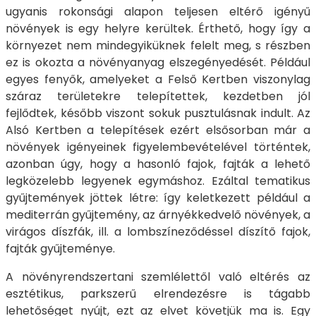
ugyanis rokonsági alapon teljesen eltérő igényű
növények is egy helyre kerültek. Érthető, hogy így a
környezet nem mindegyiküknek felelt meg, s részben
ez is okozta a növényanyag elszegényedését. Például
egyes fenyők, amelyeket a Felső Kertben viszonylag
száraz területekre telepítettek, kezdetben jól
fejlődtek, később viszont sokuk pusztulásnak indult. Az
Alsó Kertben a telepítések ezért elsősorban már a
növények igényeinek figyelembevételével történtek,
azonban úgy, hogy a hasonló fajok, fajták a lehető
legközelebb legyenek egymáshoz. Ezáltal tematikus
gyűjtemények jöttek létre: így keletkezett például a
mediterrán gyűjtemény, az árnyékkedvelő növények, a
virágos díszfák, ill. a lombszíneződéssel díszítő fajok,
fajták gyűjteménye.
A növényrendszertani szemlélettől való eltérés az
esztétikus, parkszerű elrendezésre is tágabb
lehetőséget nyújt, ezt az elvet követjük ma is. Egy