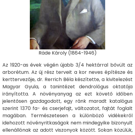
Räde Károly (1864-1946)
Az 1920-as évek végén újabb 3/4 hektárral bővült az
arborétum. Az új rész terveit a kor neves építésze és
kerttervezője, dr. Rerrich Béla készítette, a kivitelezést
Magyar Gyula, a tanintézet dendrológus oktatója
irányította. A növényanyag az ezt követő időben
jelentősen gazdagodott, egy ránk maradt katalógus
szerint 1370 fa- és cserjefajt, változatot, fajtát foglalt
magában. Természetesen a különböző vidékekről
idehozott növényritkaságok nem mindegyike bizonyult
ellenállónak az adott viszonyok között. Sokan közülük,