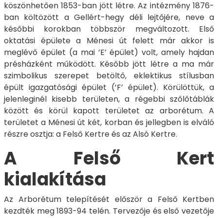
köszönhetően 1853-ban jött létre. Az intézmény 1876-
ban költözött a Gellért-hegy déli lejtőjére, neve a
későbbi korokban többször megváltozott. Első
oktatási épülete a Ménesi út felett már akkor is
meglévő épület (a mai ’E’ épület) volt, amely hajdan
présházként működött. Később jött létre a ma már
szimbolikus szerepet betöltő, eklektikus stílusban
épült igazgatósági épület (’F’ épület). Körülöttük, a
jelenleginél kisebb területen, a régebbi szőlőtáblák
között és körül kapott területet az arborétum. A
területet a Ménesi út két, korban és jellegben is elváló
részre osztja: a Felső Kertre és az Alsó Kertre.
A Felső Kert
kialakítása
Az Arborétum telepítését először a Felső Kertben
kezdték meg 1893-94 telén. Tervezője és első vezetője