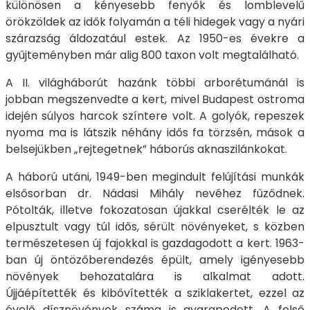
különösen a kényesebb fenyők és lomblevelű
örökzöldek az idők folyamán a téli hidegek vagy a nyári
szárazság áldozatául estek. Az 1950-es évekre a
gyűjteményben már alig 800 taxon volt megtalálható.
A II. világháborút hazánk többi arborétumánál is
jobban megszenvedte a kert, mivel Budapest ostroma
idején súlyos harcok színtere volt. A golyók, repeszek
nyoma ma is látszik néhány idős fa törzsén, mások a
belsejükben „rejtegetnek” háborús aknaszilánkokat.
A háború utáni, 1949-ben megindult felújítási munkák
elsősorban dr. Nádasi Mihály nevéhez fűződnek.
Pótolták, illetve fokozatosan újakkal cserélték le az
elpusztult vagy túl idős, sérült növényeket, s közben
természetesen új fajokkal is gazdagodott a kert. 1963-
ban új öntözőberendezés épült, amely igényesebb
növények behozatalára is alkalmat adott.
Újjáépítették és kibővítették a sziklakertet, ezzel az
évelő dísznövények száma is gyarapodott. A felső