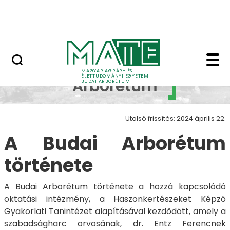
Növényvilág
Ugrás a fő tartalomhoz
Állatvilág
Az Arborétum történe
Budai
MAGYAR AGRÁR- ÉS
ÉLETTUDOMÁNYI EGYETEM
Arborétum
BUDAI ARBORÉTUM
Utolsó frissítés: 2024 április 22.
A Budai Arborétum
története
A Budai Arborétum története a hozzá kapcsolódó
oktatási intézmény, a Haszonkertészeket Képző
Gyakorlati Tanintézet alapításával kezdődött, amely a
szabadságharc orvosának, dr. Entz Ferencnek