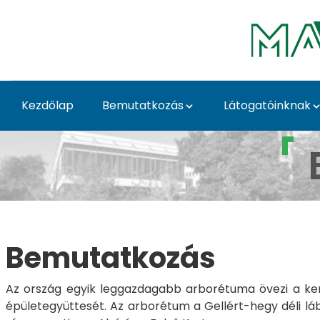
Ugrás a fő tartalomhoz
Kezdőlap
Bemutatkozás
Látogatóinknak
Bemutatkozás - Buda
Bemutatkozás
Az ország egyik leggazdagabb arborétuma övezi a ke
épületegyüttesét. Az arborétum a Gellért-hegy déli lábán