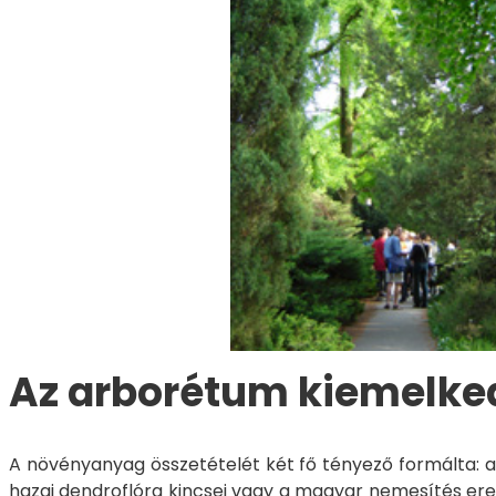
Az arborétum kiemelked
A növényanyag összetételét két fő tényező formálta: a
hazai dendroflóra kincsei vagy a magyar nemesítés er