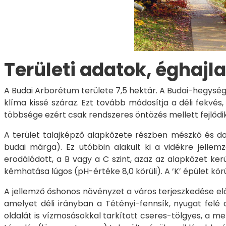
Területi adatok, éghajla
A Budai Arborétum területe 7,5 hektár. A Budai-hegység 
klíma kissé száraz. Ezt tovább módosítja a déli fekv
többsége ezért csak rendszeres öntözés mellett fejlődik 
A terület talajképző alapkőzete részben mészkő és do
budai márga). Ez utóbbin alakult ki a vidékre jellem
erodálódott, a B vagy a C szint, azaz az alapkőzet ke
kémhatása lúgos (pH-értéke 8,0 körüli). A ’K’ épület körü
A jellemző őshonos növényzet a város terjeszkedése előt
amelyet déli irányban a Tétényi-fennsík, nyugat felé
oldalát is vízmosásokkal tarkított cseres-tölgyes, a m