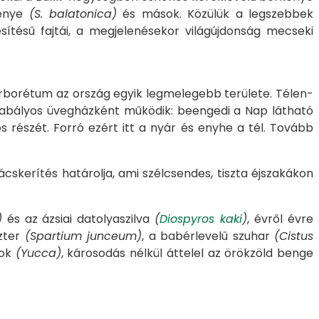
kenye
(S. balatonica)
és mások. Közülük a legszebbek
tésű fajtái, a megjelenésekor világújdonság mecseki
i Arborétum az ország egyik legmelegebb területe. Télen-
 szabályos üvegházként működik: beengedi a Nap látható
ős részét. Forró ezért itt a nyár és enyhe a tél. Tovább
rácskerítés határolja, ami szélcsendes, tiszta éjszakákon
)
és az ázsiai datolyaszilva
(
Diospyros kaki
)
, évről évre
szter
(Spartium junceum)
, a babérlevelű szuhar
(Cistus
mok
(Yucca)
, károsodás nélkül áttelel az örökzöld benge