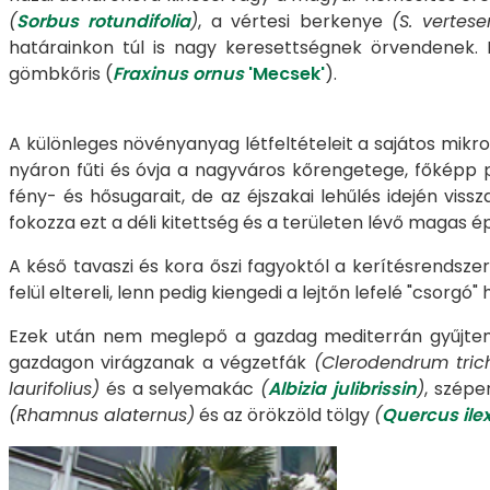
(
Sorbus rotundifolia
)
, a vértesi berkenye
(S. vertese
határainkon túl is nagy keresettségnek örvendenek.
gömbkőris (
Fraxinus ornus
'Mecsek'
).
A különleges növényanyag létfeltételeit a sajátos mikro
nyáron fűti és óvja a nagyváros kőrengetege, főképp p
fény- és hősugarait, de az éjszakai lehűlés idején viss
fokozza ezt a déli kitettség és a területen lévő magas 
A késő tavaszi és kora őszi fagyoktól a kerítésrendszer 
felül eltereli, lenn pedig kiengedi a lejtőn lefelé "csorgó"
Ezek után nem meglepő a gazdag mediterrán gyűjtem
gazdagon virágzanak a végzetfák
(Clerodendrum tri
laurifolius)
és a selyemakác
(
Albizia julibrissin
)
, szépe
(Rhamnus alaternus)
és az örökzöld tölgy
(
Quercus ile