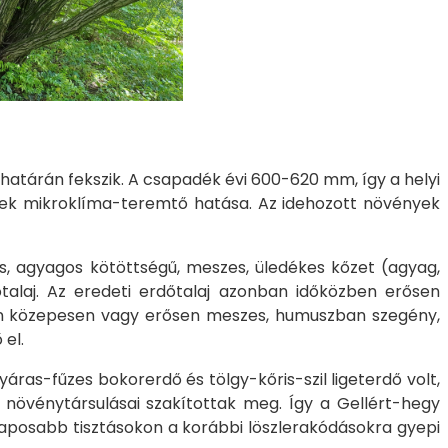
 határán fekszik. A csapadék évi 600-620 mm, így a helyi
etek mikroklíma-teremtő hatása. Az idehozott növények
s, agyagos kötöttségű, meszes, üledékes kőzet (agyag,
őtalaj. Az eredeti erdőtalaj azonban időközben erősen
elyen közepesen vagy erősen meszes, humuszban szegény,
 el.
áras-fűzes bokorerdő és tölgy-kőris-szil ligeterdő volt,
 növénytársulásai szakítottak meg. Így a Gellért-hegy
 laposabb tisztásokon a korábbi löszlerakódásokra gyepi