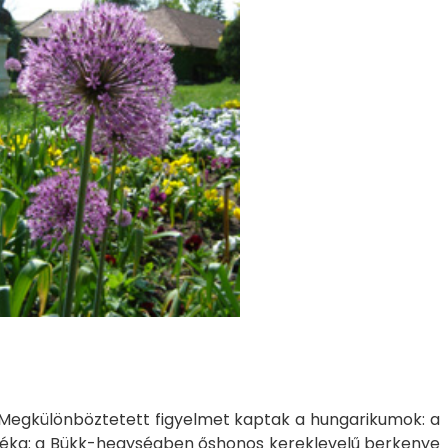
. Megkülönböztetett figyelmet kaptak a hungarikumok: a
ztéka: a Bükk-hegységben őshonos kereklevelű berkenye