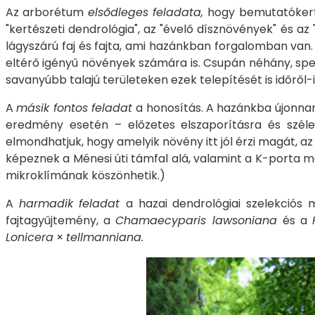
Az arborétum
elsődleges feladata,
hogy bemutatókertk
"kertészeti dendrológia", az "évelő dísznövények" és a
lágyszárú faj és fajta, ami hazánkban forgalomban van.
eltérő igényű növények számára is. Csupán néhány, speci
savanyúbb talajú területeken ezek telepítését is időről-
A
másik fontos feladat
a honosítás. A hazánkba újonna
eredmény esetén – előzetes elszaporításra és szélese
elmondhatjuk, hogy amelyik növény itt jól érzi magát, az 
képeznek a Ménesi úti támfal alá, valamint a K-porta 
mikroklímának köszönhetik.)
A
harmadik feladat
a hazai dendrológiai szelekciós
fajtagyűjtemény, a
Chamaecyparis lawsoniana
és a
Lonicera
×
tellmanniana.