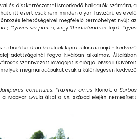
al és díszkertészettel ismerkedő hallgatók számára, a
álható itt ezért csaknem minden olyan fásszárú és évelő
z öntözés lehetőségeivel megfelelő termőhelyet nyújt az
ris, Cytisus scoparius
, vagy
Rhododendron
fajok. Egyes
az arborétumban kerülnek kipróbálásra, majd – kedvező
alaj-adottságainál fogva kiválóan alkalmas. Általában
osok szennyezett levegőjét is elég jól elviseli. (Kivételt
jok, melyek megmaradásukat csak a különlegesen kedvező
 Juniperus communis, Fraxinus ornus
klónok, a
Sorbus
y a Magyar Gyula által a XX. század elején nemesített