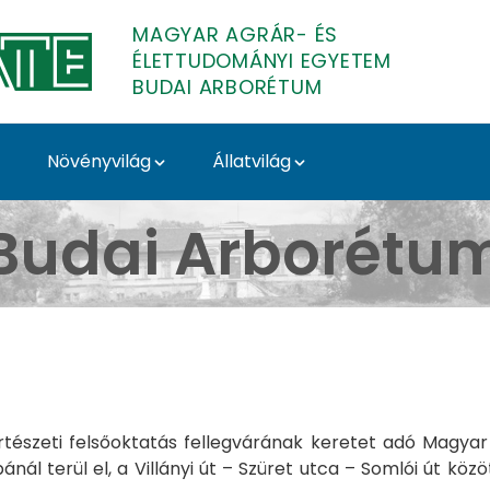
MAGYAR AGRÁR- ÉS
ÉLETTUDOMÁNYI EGYETEM
BUDAI ARBORÉTUM
Növényvilág
Állatvilág
i Arborétum
Budai Arborétu
rtészeti felsőoktatás fellegvárának keretet adó Magy
ál terül el, a Villányi út – Szüret utca – Somlói út közö