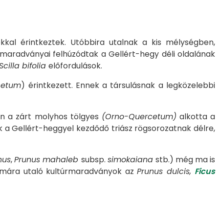
pokkal érintkeztek. Utóbbira utalnak a kis mélységben,
maradványai felhúzódtak a Gellért-hegy déli oldalának
cilla bifolia
előfordulások.
cetum
) érintkezett. Ennek a társulásnak a legközelebbi
en a zárt molyhos tölgyes
(Orno-Quercetum)
alkotta a
 a Gellért-heggyel kezdődő triász rögsorozatnak délre,
nus
,
Prunus mahaleb
subsp.
simokaiana
stb.) még ma is
límára utaló kultúrmaradványok az
Prunus dulcis,
Ficus