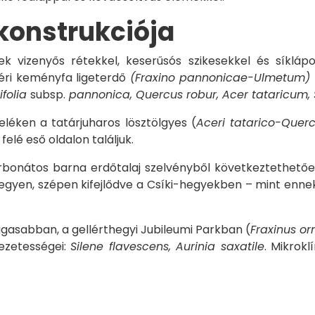
konstrukciója
yek vizenyős rétekkel, keserűsós szikesekkel és síklá
éri keményfa ligeterdő
(Fraxino pannonicae-Ulmetum)
ifolia
subsp.
pannonica, Quercus robur, Acer tataricum, S
eléken a tatárjuharos lösztölgyes (
Aceri tatarico-Quer
é eső oldalon találjuk.
arbonátos barna erdőtalaj szelvényből következtethető
gyen, szépen kifejlődve a Csíki-hegyekben – mint ennek
gasabban, a gellérthegyi Jubileumi Parkban (
Fraxinus or
vezetességei:
Silene flavescens, Aurinia saxatile
. Mikrok