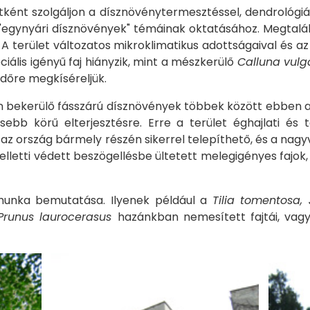
ént szolgáljon a dísznövénytermesztéssel, dendrológiáv
z "egynyári dísznövények" témáinak oktatásához. Megtal
 A terület változatos mikroklimatikus adottságaival és a
ális igényű faj hiányzik, mint a mészkerülő
Calluna vulga
időre megkíséreljük.
n bekerülő fásszárú dísznövények többek között ebben 
bb körű elterjesztésre. Erre a terület éghajlati és t
az ország bármely részén sikerrel telepíthető, és a nagyvár
melletti védett beszögellésbe ültetett melegigényes fa
 munka bemutatása. Ilyenek például a
Tilia tomentosa,
Prunus laurocerasus
hazánkban nemesített fajtái, vag