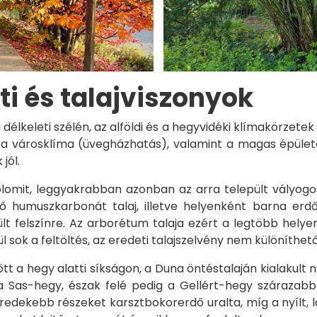
ti és talajviszonyok
délkeleti szélén, az alföldi és a hegyvidéki klímakörzetek
és, a városklíma (üvegházhatás), valamint a magas épül
jól.
lomit, leggyakrabban azonban az arra települt vályogo
ző humuszkarbonát talaj, illetve helyenként barna erd
rült felszínre. Az arborétum talaja ezért a legtöbb h
l sok a feltöltés, az eredeti talajszelvény nem különíthető
t a hegy alatti síkságon, a Duna öntéstalaján kialakult ny
 a Sas-hegy, észak felé pedig a Gellért-hegy szárazabb
eredekebb részeket karsztbokorerdő uralta, míg a nyílt,