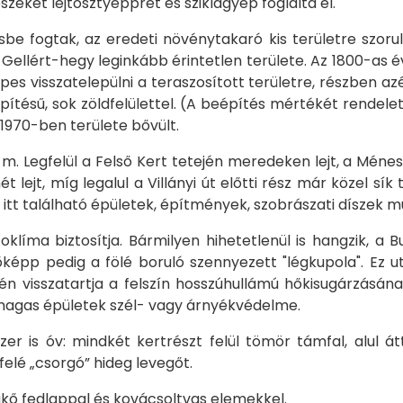
szeket lejtősztyepprét és sziklagyep foglalta el.
e fogtak, az eredeti növénytakaró kis területre szorul
lért-hegy leginkább érintetlen területe. Az 1800-as év
es visszatelepülni a teraszosított területre, részben az
építésű, sok zöldfelülettel. (A beépítés mértékét rendel
970-ben területe bővült.
Legfelül a Felső Kert tetején meredeken lejt, a Ménesi ú
ejt, míg legalul a Villányi út előtti rész már közel sík 
az itt található épületek, építmények, szobrászati díszek 
oklíma biztosítja. Bármilyen hihetetlenül is hangzik, a
őképp pedig a fölé boruló szennyezett "légkupola". Ez
jén visszatartja a felszín hosszúhullámú hőkisugárzásának
ő magas épületek szél- vagy árnyékvédelme.
er is óv: mindkét kertrészt felül tömör támfal, alul át
efelé „csorgó” hideg levegőt.
műkő fedlappal és kovácsoltvas elemekkel.