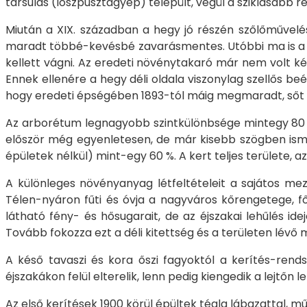
társulás (löszpusztagyep) települt, végül a sziklásabb ré
Miután a XIX. században a hegy jó részén szőlőművelésb
maradt többé-kevésbé zavarásmentes. Utóbbi ma is a Gel
kellett vágni. Az eredeti növénytakaró már nem volt kép
Ennek ellenére a hegy déli oldala viszonylag szellős be
hogy eredeti épségében 1893-tól máig megmaradt, sőt 1
Az arborétum legnagyobb szintkülönbsége mintegy 80 m. 
először még egyenletesen, de már kisebb szögben ismét l
épületek nélkül) mint-egy 60 %. A kert teljes területe, 
A különleges növényanyag létfeltételeit a sajátos mez
Télen-nyáron fűti és óvja a nagyváros kőrengetege, f
látható fény- és hősugarait, de az éjszakai lehűlés ide
Tovább fokozza ezt a déli kitettség és a területen lév
A késő tavaszi és kora őszi fagyoktól a kerítés-rendsz
éjszakákon felül elterelik, lenn pedig kiengedik a lejtőn l
Az első kerítések 1900 körül épültek tégla lábazattal, 