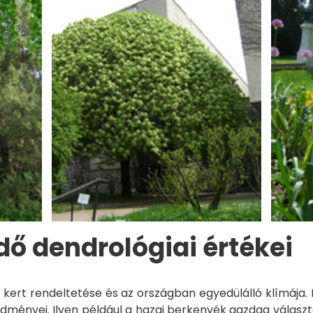
ő dendrológiai értékei
 kert rendeltetése és az országban egyedülálló klímája
edményei. Ilyen például a hazai berkenyék gazdag válas