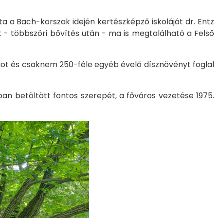
tta a Bach-korszak idején kertészképző iskoláját dr. Entz
t - többszöri bővítés után - ma is megtalálható a Felső
got és csaknem 250-féle egyéb évelő dísznövényt foglal
ban betöltött fontos szerepét, a főváros vezetése 1975.