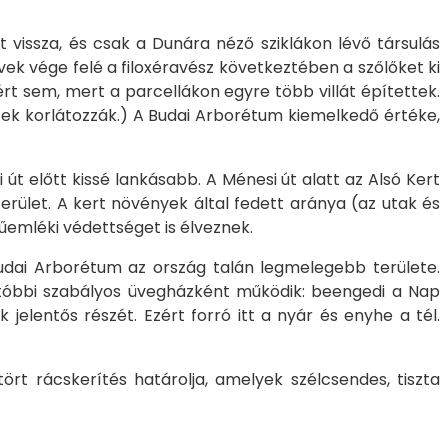
t vissza, és csak a Dunára néző sziklákon lévő társulás
ek vége felé a filoxéravész következtében a szőlőket ki
ért sem, mert a parcellákon egyre több villát építettek.
etek korlátozzák.) A Budai Arborétum kiemelkedő értéke,
t előtt kissé lankásabb. A Ménesi út alatt az Alsó Kert
terület. A kert növények által fedett aránya (az utak és
műemléki védettséget is élveznek.
 Budai Arborétum az ország talán legmelegebb területe.
 utóbbi szabályos üvegházként működik: beengedi a Nap
 jelentős részét. Ezért forró itt a nyár és enyhe a tél.
tört rácskerítés határolja, amelyek szélcsendes, tiszta