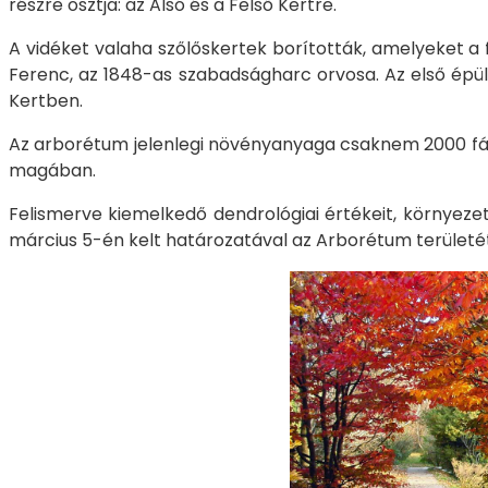
részre osztja: az Alsó és a Felső Kertre.
A vidéket valaha szőlőskertek borították, amelyeket a fi
Ferenc, az 1848-as szabadságharc orvosa. Az első épüle
Kertben.
Az arborétum jelenlegi növényanyaga csaknem 2000 fáss
magában.
Felismerve kiemelkedő dendrológiai értékeit, környezet
március 5-én kelt határozatával az Arborétum területét