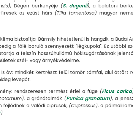
nsis)
, Dégen berkenyéje
(
S. degenii
)
, a balatoni ber
 Híresek az ezüst hárs
(Tilia tomentosa)
magyar nemesí
klíma biztosítja. Bármily hihetetlenül is hangzik, a Buda
edig a fölé boruló szennyezett "légkupola". Ez utóbbi
zatartja a felszín hosszúhullámú hőkisugárzásának jelent
épületek szél- vagy árnyékvédelme.
is óv: mindkét kertrészt felül tömör támfal, alul áttört 
 hideg levegőt.
ény: rendszeresen termést érlel a füge
(
Ficus carica
chotomum)
, a gránátalmák
(
Punica granatum
)
, a jene
n fejlődnek a valódi ciprusok,
(Cupressus)
, a pálmalilio
x
)
.