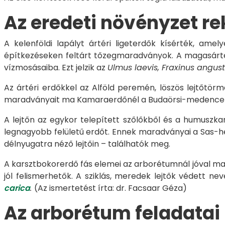
Az eredeti növényzet re
A kelenföldi lapályt ártéri ligeterdők kísérték, amel
építkezéseken feltárt tőzegmaradványok. A magasárt
vízmosásaiba. Ezt jelzik az
Ulmus laevis, Fr
axinus angust
Az ártéri erdőkkel az Alföld peremén, löszös lejtőtörm
maradványait ma Kamaraerdőnél a Budaörsi-medence fel
A lejtőn az egykor telepített szőlőkből és a humuszk
legnagyobb felületű erdőt. Ennek maradványai a Sas-he
délnyugatra néző lejtőin – találhatók meg.
A karsztbokorerdő fás elemei az arborétumnál jóval ma
jól felismerhetők. A sziklás, meredek lejtők védett ne
carica
.
(Az ismertetést írta: dr. Facsaar Géza)
Az arborétum feladatai