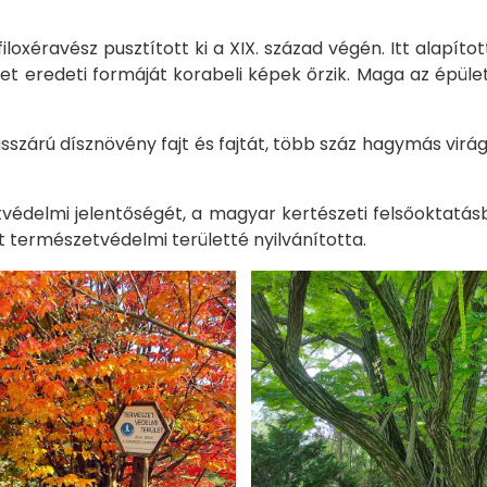
loxéravész pusztított ki a XIX. század végén. Itt alapíto
t eredeti formáját korabeli képek őrzik. Maga az épüle
zárú dísznövény fajt és fajtát, több száz hagymás virá
védelmi jelentőségét, a magyar kertészeti felsőoktatás
 természetvédelmi területté nyilvánította.