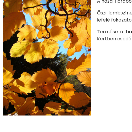
A hazai flórábó
Őszi lombszíne
lefelé fokozatos
Termése a ba
Kertben csodál