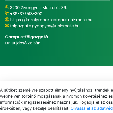
3200 Gyöngyös, Mátrai út 36.
+36-37/518-300
https://karolyrobertcampus.uni-mate.hu
foigazgato.gyongyos@uni-mate.hu
Campus-főigazgató
Dr. Bujdosó Zoltán
A sütiket személyre szabott élmény nyújtásához, trendek 
webhelyen történő mozgásának a nyomon követéséhez és f
információk megszerzéséhez használjuk. Fogadja el az össz
érdekében, vagy kezelje beállításait.
Olvassa el az adatvéd