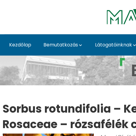
Ugrás a fő tartalomhoz
Kezdőlap
Bemutatkozás
Látogatóinknak
Sorbus rotundifolia -
Sorbus rotundifolia – K
Rosaceae – rózsafélék 