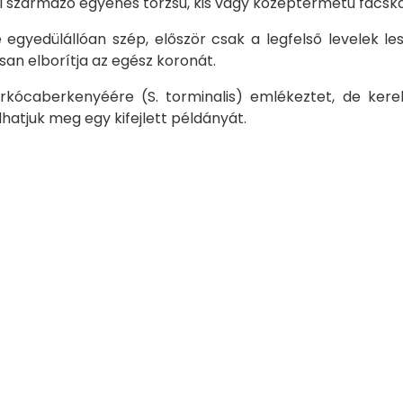
l származó egyenes törzsű, kis vagy középtermetű fácska,
 egyedülállóan szép, először csak a legfelső le­ve­lek le
an el­bo­rít­ja az egész koronát.
rkócaberkenyéére (
S. tormina­lis
) emlékeztet, de kere
hatjuk meg egy kifejlett példányát.