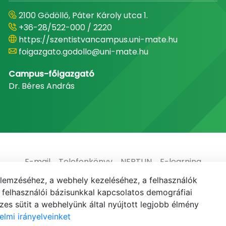
2100 Gödöllő, Páter Károly utca 1.
+36-28/522-000 / 2220
https://szentistvancampus.uni-mate.hu
foigazgato.godollo@uni-mate.hu
Campus-főigazgató
Dr. Béres András
E-mail
Telefonkönyv
NEPTUN
E-learning
elemzéséhez, a webhely kezeléséhez, a felhasználók
elhasználói bázisunkkal kapcsolatos demográfiai
es sütit a webhelyünk által nyújtott legjobb élmény
elmi irányelveinket
© MATE 2021