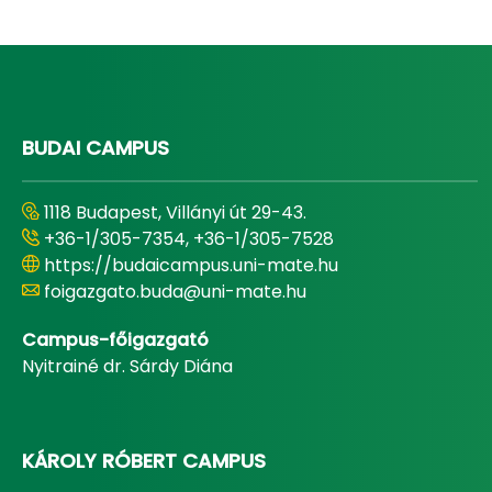
BUDAI CAMPUS
1118 Budapest, Villányi út 29-43.
+36-1/305-7354, +36-1/305-7528
https://budaicampus.uni-mate.hu
foigazgato.buda@uni-mate.hu
Campus-főigazgató
Nyitrainé dr. Sárdy Diána
KÁROLY RÓBERT CAMPUS