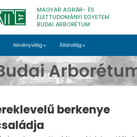
MAGYAR AGRÁR- ÉS
ÉLETTUDOMÁNYI EGYETEM
BUDAI ARBORÉTUM
Növényvilág
Állatvilág
 Budai Arborétum
Budai Arborétu
ereklevelű berkenye
családja