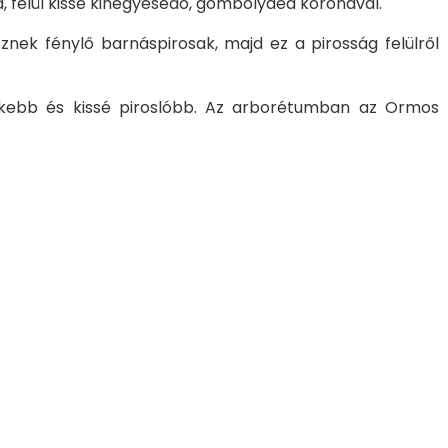
 felül kissé kihegyesedő, göm­böly­ded koronával.
sznek fénylő barnáspirosak, majd ez a pirosság felülről
kebb és kis­sé piroslóbb. Az arborétumban az Ormos