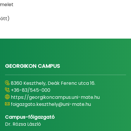
 emelet
zött)
GEORGIKON CAMPUS
8360 Keszthely, Deák Ferenc utca 16.
+36-83/545-000
https://georgikoncampus.uni-mate.hu
foigazgato.keszthely@uni-mate.hu
Campus-főigazgató
Dr. Rózsa László