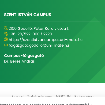
SZENT ISTVÁN CAMPUS
2100 Gödöllő, Páter Károly utca 1.
+36-28/522-000 / 2220
https://szentistvancampus.uni-mate.hu
foigazgato.godollo@uni-mate.hu
Campus-főigazgató
Dr. Béres András
E-mail
Telefonkönyv
NEPTUN
E-learning