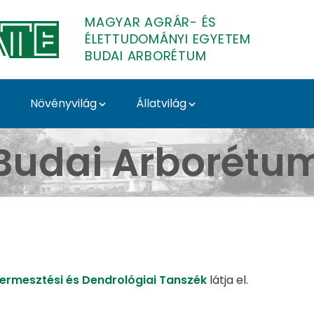
MAGYAR AGRÁR- ÉS
ÉLETTUDOMÁNYI EGYETEM
BUDAI ARBORÉTUM
Növényvilág
Állatvilág
dai Arborétum
Budai Arborétu
ermesztési és Dendrológiai Tanszék
látja el.