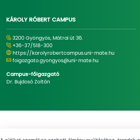
KÁROLY RÓBERT CAMPUS
3200 Gyöngyös, Mátrai út 36.
+36-37/518-300
https://karolyrobertcampus.uni-mate.hu
foigazgato.gyongyos@uni-mate.hu
Campus-főigazgató
Dr. Bujdosó Zoltán