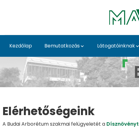
Ugrás a fő tartalomhoz
Kezdőlap
Bemutatkozás
Látogatóinknak
Elérhetőségeink - Bu
Elérhetőségeink
A Budai Arborétum szakmai felügyeletét a
Dísznövényt