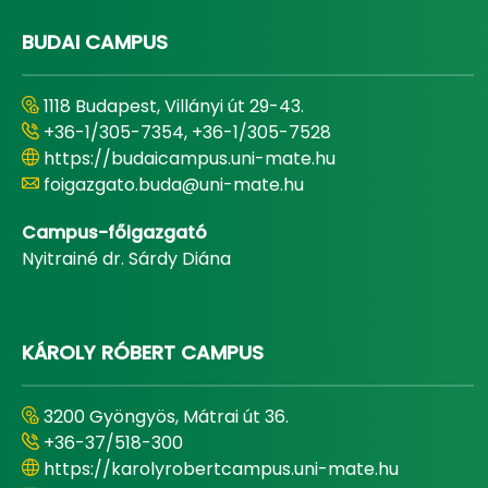
BUDAI CAMPUS
1118 Budapest, Villányi út 29-43.
+36-1/305-7354, +36-1/305-7528
https://budaicampus.uni-mate.hu
foigazgato.buda@uni-mate.hu
Campus-főigazgató
Nyitrainé dr. Sárdy Diána
KÁROLY RÓBERT CAMPUS
3200 Gyöngyös, Mátrai út 36.
+36-37/518-300
https://karolyrobertcampus.uni-mate.hu