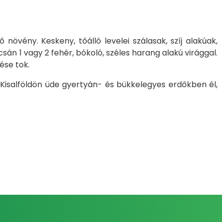
övény. Keskeny, tőálló levelei szálasak, szíj alakúak,
sán 1 vagy 2 fehér, bókoló, széles harang alakú virággal.
ése tok.
 Kisalföldön üde gyertyán- és bükkelegyes erdőkben él,