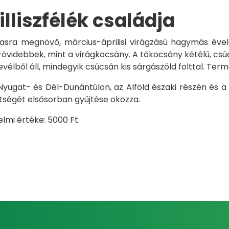
liszfélék családja
ra megnövő, március-áprilisi virágzású hagymás évelő n
rövidebbek, mint a virágkocsány. A tőkocsány kétélű, csúc
levélből áll, mindegyik csúcsán kis sárgászöld folttal. Term
yugat- és Dél-Dunántúlon, az Alföld északi részén és a
tségét elsősorban gyűjtése okozza.
mi értéke: 5000 Ft.