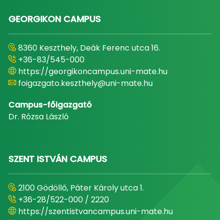
GEORGIKON CAMPUS
8360 Keszthely, Deák Ferenc utca 16.
+36-83/545-000
https://georgikoncampus.uni-mate.hu
foigazgato.keszthely@uni-mate.hu
Campus-főigazgató
Dr. Rózsa László
SZENT ISTVÁN CAMPUS
2100 Gödöllő, Páter Károly utca 1.
+36-28/522-000 / 2220
https://szentistvancampus.uni-mate.hu