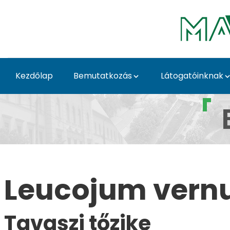
Ugrás a fő tartalomhoz
Kezdőlap
Bemutatkozás
Látogatóinknak
Leucojum vernum L. -
Leucojum vern
Tavaszi tőzike