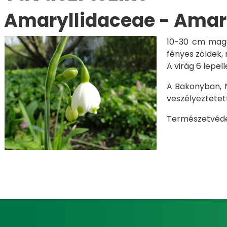
Amaryllidaceae - Amaril
10-30 cm magas
fényes zöldek, 
A virág 6 lepel
A Bakonyban, N
veszélyeztetet
Természetvédel