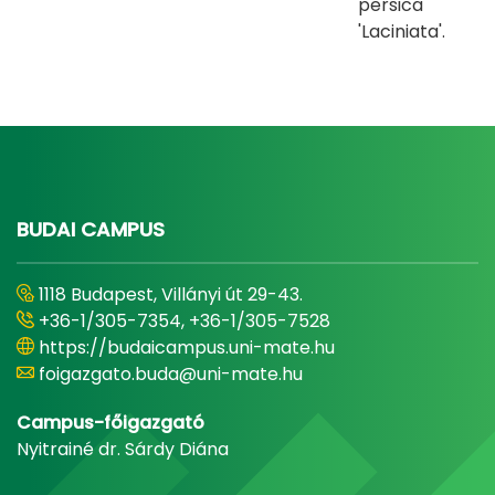
persica
'Laciniata'.
BUDAI CAMPUS
1118 Budapest, Villányi út 29-43.
+36-1/305-7354, +36-1/305-7528
https://budaicampus.uni-mate.hu
foigazgato.buda@uni-mate.hu
Campus-főigazgató
Nyitrainé dr. Sárdy Diána