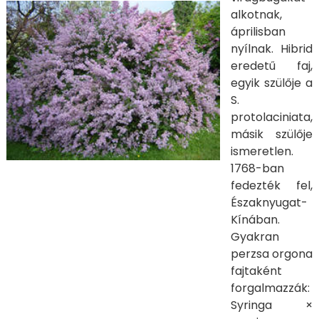
alkotnak,
áprilisban
nyílnak. Hibrid
eredetű faj,
egyik szülője a
S.
protolaciniata,
másik szülője
ismeretlen.
1768-ban
fedezték fel,
Északnyugat-
Kínában.
Gyakran
perzsa orgona
fajtaként
forgalmazzák:
Syringa ×