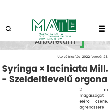
Növényvilág
Ugrás a fő tartalomhoz
Állatvilág
Syringa × laciniata Mi
Budai
MAGYAR AGRÁR- ÉS
ÉLETTUDOMÁNYI EGYETEM
Arborétum
BUDAI ARBORÉTUM
Utolsó frissítés: 2022 február 23.
Syringa × laciniata Mill.
- Szeldeltlevelű orgona
2 m
magasságot
elérő cserje,
ágrendszere