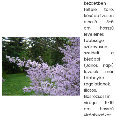
kezdetben
felfelé törő,
később ívesen
elhajló. 3-6
cm hosszú
leveleinek
többsége
szárnyasan
szeldelt, a
későbbi
(János napi)
levelek már
többnyire
tagolatlanok.
Illatos,
lilásrózsaszín
virágai 5-10
cm hosszú
virágbugákat