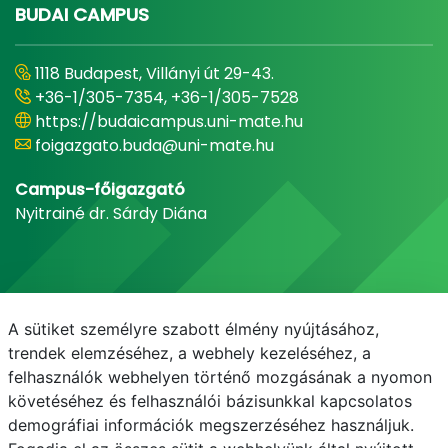
BUDAI CAMPUS
1118 Budapest, Villányi út 29-43.
+36-1/305-7354, +36-1/305-7528
https://budaicampus.uni-mate.hu
foigazgato.buda@uni-mate.hu
Campus-főigazgató
Nyitrainé dr. Sárdy Diána
A sütiket személyre szabott élmény nyújtásához,
trendek elemzéséhez, a webhely kezeléséhez, a
felhasználók webhelyen történő mozgásának a nyomon
követéséhez és felhasználói bázisunkkal kapcsolatos
demográfiai információk megszerzéséhez használjuk.
E-mail
Telefonkönyv
NEPTUN
E-learning