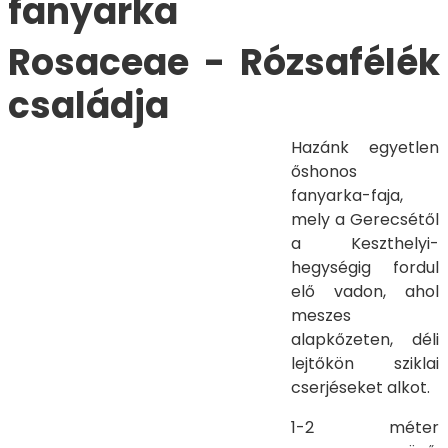
fanyarka
Rosaceae - Rózsafélék
családja
Hazánk egyetlen
őshonos
fanyarka-faja,
mely a Gerecsétől
a Keszthelyi-
hegységig fordul
elő vadon, ahol
meszes
alapkőzeten, déli
lejtőkön sziklai
cserjéseket alkot.
1-2 méter