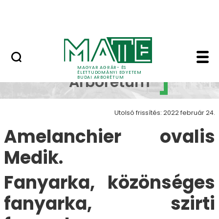
Növényvilág
Ugrás a fő tartalomhoz
Állatvilág
Amelanchier ovalis M
Budai
MAGYAR AGRÁR- ÉS
ÉLETTUDOMÁNYI EGYETEM
Arborétum
BUDAI ARBORÉTUM
Utolsó frissítés: 2022 február 24.
Amelanchier ovalis
Medik.
Fanyarka, közönséges
fanyarka, szirti