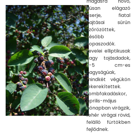
magasra növő,
dúsan elágazó
cserje, fiatal
hajtásai sűrűn
szőrözöttek,
később
kopaszodók.
Levelei elliptikusak
vagy tojásdadok,
2-5 cm-es
nagyságúak,
mindkét végükön
lekerekítettek.
Lombfakadáskor,
április-május
hónapban virágzik,
fehér virágai rövid,
felálló fürtökben
fejlődnek.