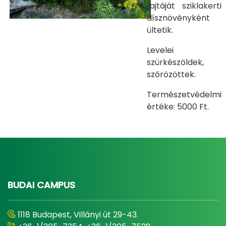
fajtáját sziklakerti
dísznövényként
ültetik.
Levelei
szürkészöldek,
szőrözöttek.
Természetvédelmi
értéke: 5000 Ft.
BUDAI CAMPUS
1118 Budapest, Villányi út 29-43.