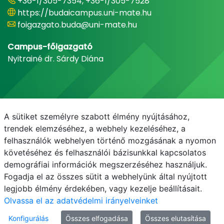
+36-1/305-7354, +36-1/305-7528
https://budaicampus.uni-mate.hu
foigazgato.buda@uni-mate.hu
Campus-főigazgató
Nyitrainé dr. Sárdy Diána
A sütiket személyre szabott élmény nyújtásához,
trendek elemzéséhez, a webhely kezeléséhez, a
felhasználók webhelyen történő mozgásának a nyomon
követéséhez és felhasználói bázisunkkal kapcsolatos
demográfiai információk megszerzéséhez használjuk.
E-mail
Telefonkönyv
NEPTUN
E-learning
Fogadja el az összes sütit a webhelyünk által nyújtott
legjobb élmény érdekében, vagy kezelje beállításait.
Olvassa el az adatvédelmi irányelveinket
Konfigurálás
Összes elfogadása
Összes elutasítása