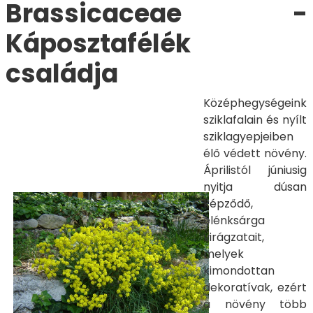
Brassicaceae -
Káposztafélék
családja
Középhegységeink
sziklafalain és nyílt
sziklagyepjeiben
élő védett növény.
Áprilistól júniusig
nyitja dúsan
képződő,
élénksárga
virágzatait,
melyek
kimondottan
dekoratívak, ezért
a növény több