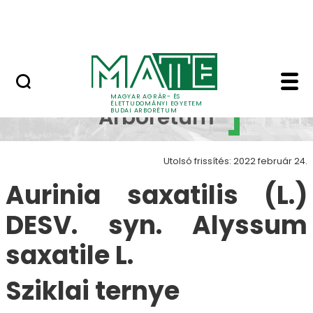
Növényvilág
Ugrás a fő tartalomhoz
Állatvilág
Aurinia saxatilis (L.)
Budai
MAGYAR AGRÁR- ÉS
ÉLETTUDOMÁNYI EGYETEM
Arborétum
BUDAI ARBORÉTUM
Utolsó frissítés: 2022 február 24.
Aurinia saxatilis (L.)
DESV. syn. Alyssum
saxatile L.
Sziklai ternye