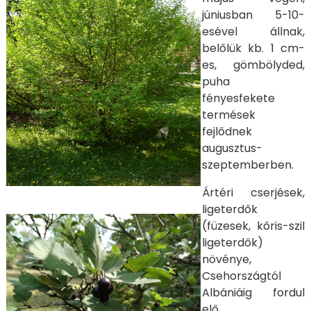
júniusban 5-10-
esével állnak,
belőlük kb. 1 cm-
es, gömbölyded,
puha
fényesfekete
termések
fejlődnek
augusztus-
szeptemberben.
Ártéri cserjések,
ligeterdők
(füzesek, kőris-szil
ligeterdők)
növénye,
Csehországtól
Albániáig fordul
elő.