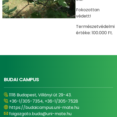
Fokozottan
védett!
Természetvédelmi
értéke: 100.000 Ft.
BUDAI CAMPUS
1118 Budapest, Villányi út 29-43.
+36-1/305-7354, +36-1/305-7528
https://budaicampus.uni-mate.hu
foigazgato.buda@uni-mate.hu