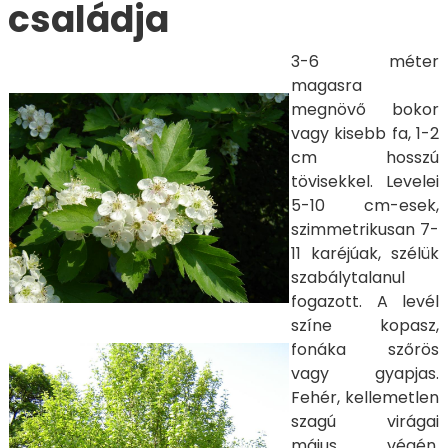
családja
3-6 méter
magasra
megnövő bokor
vagy kisebb fa, 1-2
cm hosszú
tövisekkel. Levelei
5-10 cm-esek,
szimmetrikusan 7-
11 karéjúak, szélük
szabálytalanul
fogazott. A levél
színe kopasz,
fonáka szőrös
vagy gyapjas.
Fehér, kellemetlen
szagú virágai
május végén,