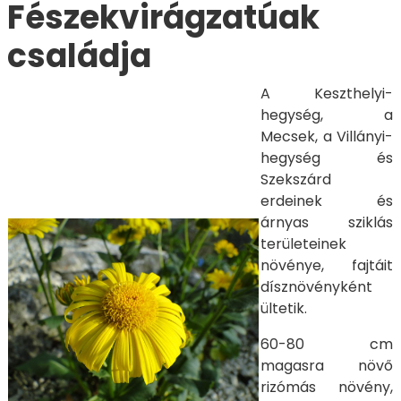
Fészekvirágzatúak
családja
A Keszthelyi-
hegység, a
Mecsek, a Villányi-
hegység és
Szekszárd
erdeinek és
árnyas sziklás
területeinek
növénye, fajtáit
dísznövényként
ültetik.
60-80 cm
magasra növő
rizómás növény,