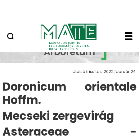
Növényvilág
Ugrás a fő tartalomhoz
Állatvilág
Doronicum orientale 
Budai
MAGYAR AGRÁR- ÉS
ÉLETTUDOMÁNYI EGYETEM
Arborétum
BUDAI ARBORÉTUM
Utolsó frissítés: 2022 február 24.
Doronicum orientale
Hoffm.
Mecseki zergevirág
Asteraceae -