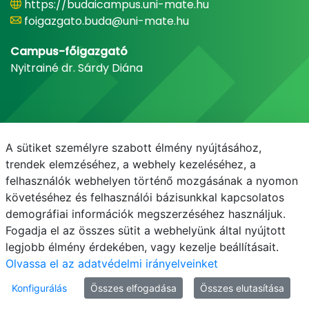
https://budaicampus.uni-mate.hu
foigazgato.buda@uni-mate.hu
Campus-főigazgató
Nyitrainé dr. Sárdy Diána
A sütiket személyre szabott élmény nyújtásához,
trendek elemzéséhez, a webhely kezeléséhez, a
felhasználók webhelyen történő mozgásának a nyomon
követéséhez és felhasználói bázisunkkal kapcsolatos
demográfiai információk megszerzéséhez használjuk.
E-mail
Telefonkönyv
NEPTUN
E-learning
Fogadja el az összes sütit a webhelyünk által nyújtott
legjobb élmény érdekében, vagy kezelje beállításait.
Olvassa el az adatvédelmi irányelveinket
Konfigurálás
Összes elfogadása
Összes elutasítása
© MATE 2021