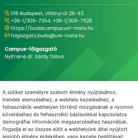
1118 Budapest, Villányi út 29-43.
+36-1/305-7354, +36-1/305-7528
https://budaicampus.uni-mate.hu
foigazgato.buda@uni-mate.hu
Campus-főigazgató
Nyitrainé dr. Sárdy Diána
A sütiket személyre szabott élmény nyújtásához,
trendek elemzéséhez, a webhely kezeléséhez, a
felhasználók webhelyen történő mozgásának a nyomon
követéséhez és felhasználói bázisunkkal kapcsolatos
demográfiai információk megszerzéséhez használjuk.
E-mail
Telefonkönyv
NEPTUN
E-learning
Fogadja el az összes sütit a webhelyünk által nyújtott
legjobb élmény érdekében, vagy kezelje beállításait.