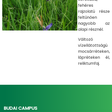
fehéres
rajzolatú része
feltűnően
nagyobb az
alapi résznél.
Változó
vízellátottságú
mocsárréteken,
lápréteken él,
reliktumfaj.
BUDAI CAMPUS