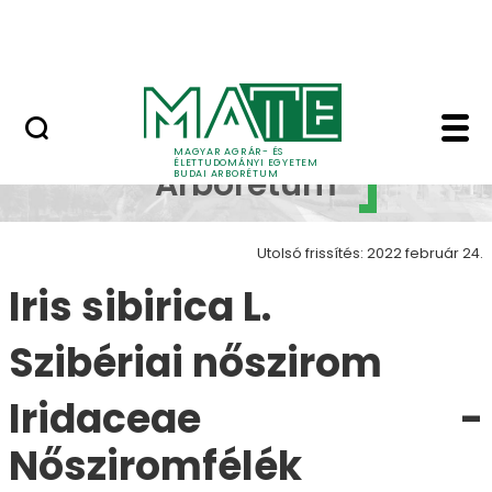
Növényvilág
Ugrás a fő tartalomhoz
Állatvilág
Iris sibirica L. - Buda
Budai
MAGYAR AGRÁR- ÉS
ÉLETTUDOMÁNYI EGYETEM
Arborétum
BUDAI ARBORÉTUM
Utolsó frissítés: 2022 február 24.
Iris sibirica L.
Szibériai nőszirom
Iridaceae -
Nősziromfélék