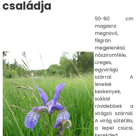
családja
50-80 cm
magasra
megnövő,
filigrán
megjelenésű
nősziromféle,
üreges,
egyvirágú
szárral. A
levelek
keskenyek,
sokkal
rövidebbek a
virágzó szárnál.
A virág sötétlila,
a lepel csúcsi,
kerekded,