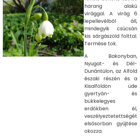
harang alakú
virággal. A virág 6
lepellevélből áll,
mindegyik csúcsán
kis sárgászöld folttal.
Termése tok.
A Bakonyban,
Nyugat- és Dél-
Dunántúlon, az Alföld
északi részén és a
Kisalföldön üde
gyertyán- és
bükkelegyes
erdőkben él,
veszélyeztetettségét
elsősorban gyűjtése
okozza.