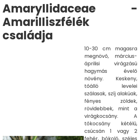
Amaryllidaceae -
Amarilliszfélék
családja
10-30 cm magasra
megnövő, március-
áprilisi virágzású
hagymás évelő
növény. Keskeny,
tőálló levelei
szálasak, szíj alakúak,
fényes zöldek,
rövidebbek, mint a
virágkocsány. A
tőkocsány kétélű,
csúcsán 1 vagy 2
fehér, bókoló, széles