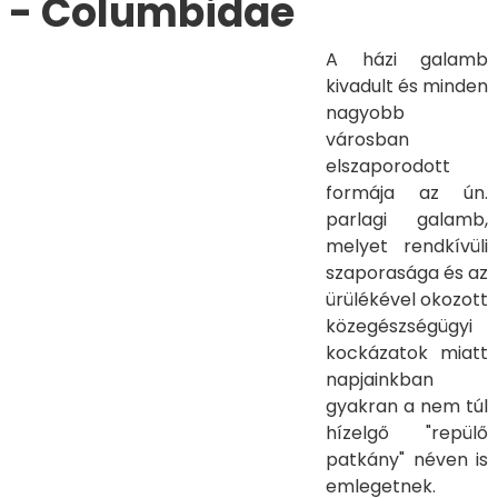
- Columbidae
A házi galamb
kivadult és minden
nagyobb
városban
elszaporodott
formája az ún.
parlagi galamb,
melyet rendkívüli
szaporasága és az
ürülékével okozott
közegészségügyi
kockázatok miatt
napjainkban
gyakran a nem túl
hízelgő "repülő
patkány" néven is
emlegetnek.