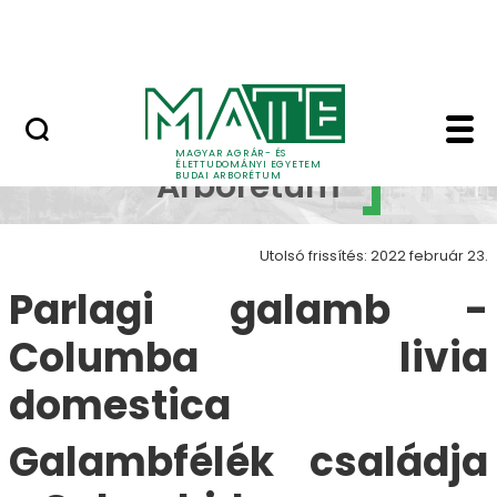
Növényvilág
Ugrás a fő tartalomhoz
Állatvilág
Parlagi galamb - Col
Budai
MAGYAR AGRÁR- ÉS
ÉLETTUDOMÁNYI EGYETEM
Arborétum
BUDAI ARBORÉTUM
Utolsó frissítés: 2022 február 23.
Parlagi galamb -
Columba livia
domestica
Galambfélék családja