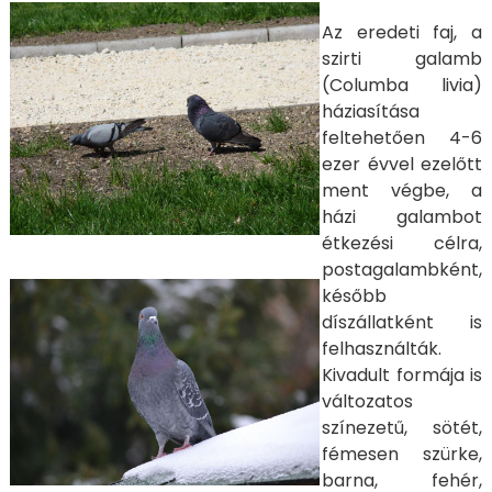
Az eredeti faj, a
szirti galamb
(
Columba livia
)
háziasítása
feltehetően 4-6
ezer évvel ezelőtt
ment végbe, a
házi galambot
étkezési célra,
postagalambként,
később
díszállatként is
felhasználták.
Kivadult formája is
változatos
színezetű, sötét,
fémesen szürke,
barna, fehér,