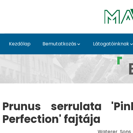
Ugrás a fő tartalomhoz
Kezdőlap
Bemutatkozás
Látogatóinknak
Prunus serrulata 'Pink
Prunus serrulata 'Pi
Perfection' fajtája
Waterer Sons &