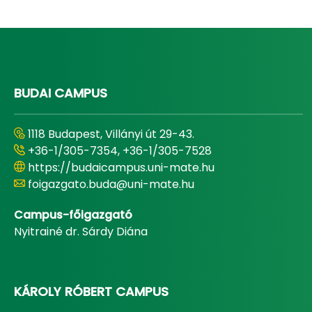
BUDAI CAMPUS
1118 Budapest, Villányi út 29-43.
+36-1/305-7354, +36-1/305-7528
https://budaicampus.uni-mate.hu
foigazgato.buda@uni-mate.hu
Campus-főigazgató
Nyitrainé dr. Sárdy Diána
KÁROLY RÓBERT CAMPUS