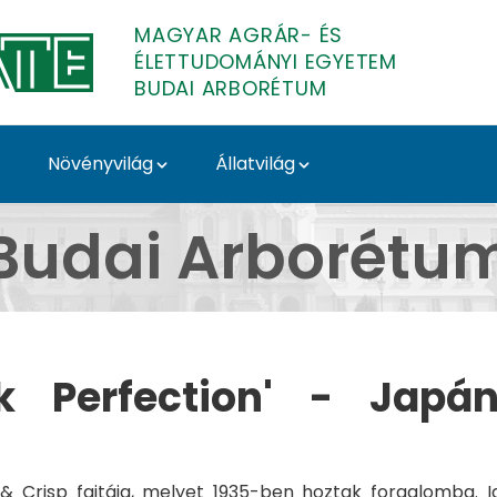
MAGYAR AGRÁR- ÉS
ÉLETTUDOMÁNYI EGYETEM
BUDAI ARBORÉTUM
Növényvilág
Állatvilág
 Perfection' - Budai A
Budai Arborétu
nk Perfection' - Japán
 Crisp fajtája, melyet 1935-ben hoztak forgalomba. Ige