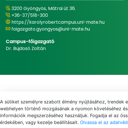
3200 Gyöngyös, Mátrai út 36.
+36-37/518-300
https://karolyrobertcampus.uni-mate.hu
foigazgato.gyongyos@uni-mate.hu
Campus-főigazgató
Dr. Bujdosó Zoltán
A sütiket személyre szabott élmény nyújtásához, trendek 
webhelyen történő mozgásának a nyomon követéséhez és f
információk megszerzéséhez használjuk. Fogadja el az össz
érdekében, vagy kezelje beállításait.
Olvassa el az adatvéd