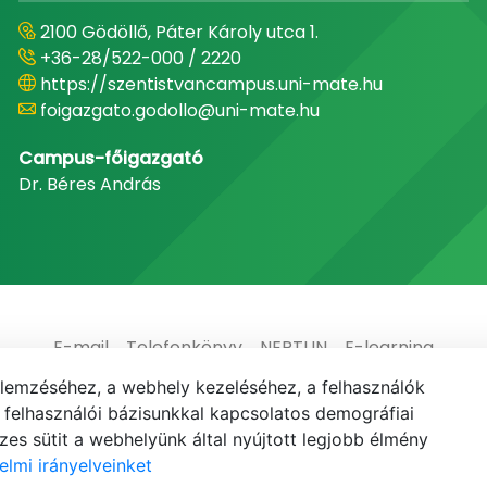
2100 Gödöllő, Páter Károly utca 1.
+36-28/522-000 / 2220
https://szentistvancampus.uni-mate.hu
foigazgato.godollo@uni-mate.hu
Campus-főigazgató
Dr. Béres András
E-mail
Telefonkönyv
NEPTUN
E-learning
elemzéséhez, a webhely kezeléséhez, a felhasználók
elhasználói bázisunkkal kapcsolatos demográfiai
es sütit a webhelyünk által nyújtott legjobb élmény
elmi irányelveinket
© MATE 2021