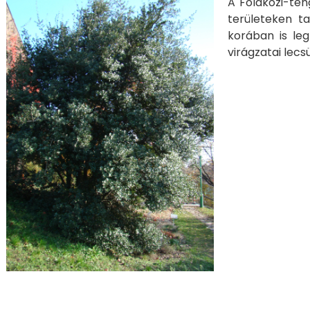
A Földközi-ten
területeken t
korában is le
virágzatai lecs