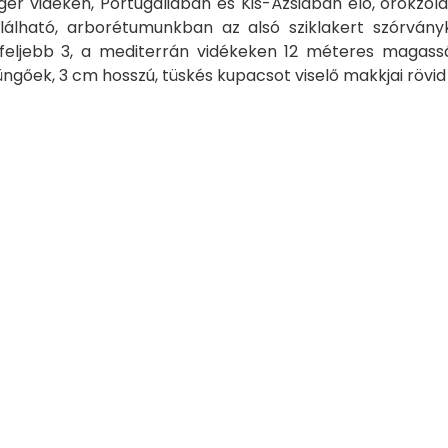
ger vidékén, Portugáliában és Kis-Ázsiában élő, örökzöld
alálható, arborétumunkban az alsó sziklakert szórvány
gfeljebb 3, a mediterrán vidékeken 12 méteres magassá
üngőek, 3 cm hosszú, tüskés kupacsot viselő makkjai rövi