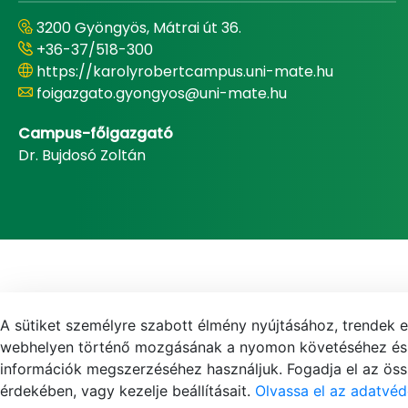
3200 Gyöngyös, Mátrai út 36.
+36-37/518-300
https://karolyrobertcampus.uni-mate.hu
foigazgato.gyongyos@uni-mate.hu
Campus-főigazgató
Dr. Bujdosó Zoltán
A sütiket személyre szabott élmény nyújtásához, trendek 
webhelyen történő mozgásának a nyomon követéséhez és f
információk megszerzéséhez használjuk. Fogadja el az össz
érdekében, vagy kezelje beállításait.
Olvassa el az adatvéd