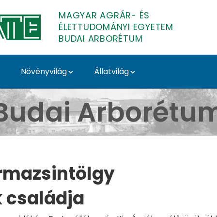
MAGYAR AGRÁR- ÉS
ÉLETTUDOMÁNYI EGYETEM
BUDAI ARBORÉTUM
Növényvilág
Állatvilág
Budai Arborétum
Budai Arborétu
rmazsintölgy
 családja