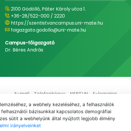
2100 Gödöllő, Páter Károly utca 1.
+36-28/522-000 / 2220
https://szentistvancampus.uni-mate.hu
foigazgato.godollo@uni-mate.hu
Campus-főigazgató
Dr. Béres András
E-mail
Telefonkönyv
NEPTUN
E-learning
elemzéséhez, a webhely kezeléséhez, a felhasználók
elhasználói bázisunkkal kapcsolatos demográfiai
es sütit a webhelyünk által nyújtott legjobb élmény
elmi irányelveinket
© MATE 2021