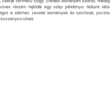
, cserje termetű tölgy. Eredeti élőhelyén száraz, meleg
köves részén fejlődik egy szép példánya. Nálunk idős
got is elérhet. Levelei kemények és szúrósak, porzós
d kocsányon ülnek.