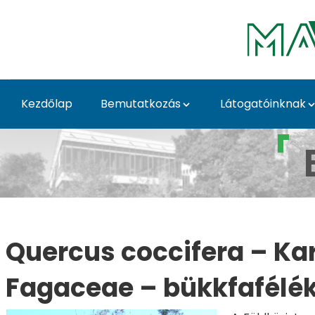
Ugrás a fő tartalomhoz
Kezdőlap
Bemutatkozás
Látogatóinknak
Quercus coccifera - 
Quercus coccifera – Ka
Fagaceae – bükkfafélék