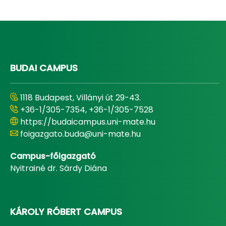
BUDAI CAMPUS
1118 Budapest, Villányi út 29-43.
+36-1/305-7354, +36-1/305-7528
https://budaicampus.uni-mate.hu
foigazgato.buda@uni-mate.hu
Campus-főigazgató
Nyitrainé dr. Sárdy Diána
KÁROLY RÓBERT CAMPUS