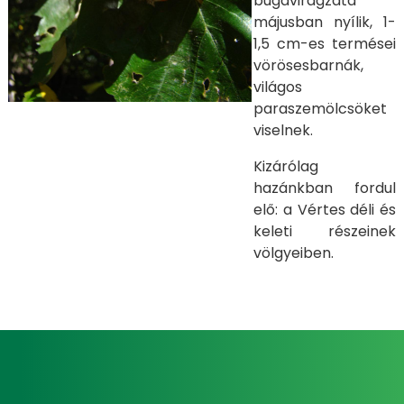
bugavirágzata
májusban nyílik, 1-
1,5 cm-es termései
vörösesbarnák,
világos
paraszemölcsöket
viselnek.
Kizárólag
hazánkban fordul
elő: a Vértes déli és
keleti részeinek
völgyeiben.