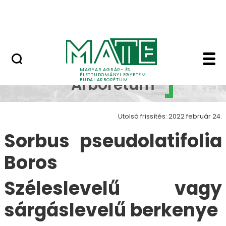
Növényvilág
Ugrás a fő tartalomhoz
Állatvilág
Sorbus pseudolatifoli
Budai
MAGYAR AGRÁR- ÉS
ÉLETTUDOMÁNYI EGYETEM
Arborétum
BUDAI ARBORÉTUM
Utolsó frissítés: 2022 február 24.
Sorbus pseudolatifolia
Boros
Széleslevelű vagy
sárgáslevelű berkenye