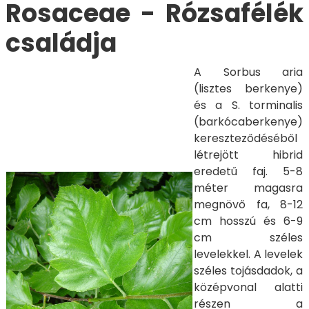
Rosaceae - Rózsafélék
családja
A
Sorbus aria
(lisztes berkenye)
és a
S. torminalis
(barkócaberkenye)
kereszteződéséből
létrejött hibrid
eredetű faj. 5-8
méter magasra
megnövő fa, 8-12
cm hosszú és 6-9
cm széles
levelekkel. A levelek
széles tojásdadok, a
középvonal alatti
részen a