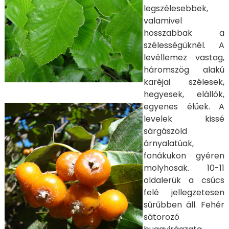
legszélesebbek,
valamivel
hosszabbak a
szélességüknél. A
levéllemez vastag,
háromszög alakú
karéjai szélesek,
hegyesek, elállók,
egyenes élűek. A
levelek kissé
sárgászöld
árnyalatúak,
fonákukon gyéren
molyhosak. 10-11
oldalerük a csúcs
felé jellegzetesen
sűrűbben áll. Fehér
sátorozó