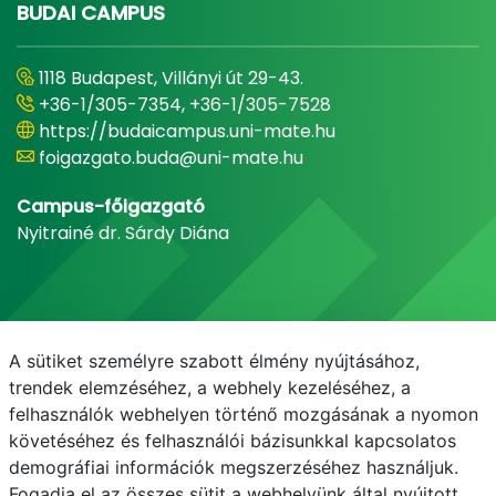
BUDAI CAMPUS
1118 Budapest, Villányi út 29-43.
+36-1/305-7354, +36-1/305-7528
https://budaicampus.uni-mate.hu
foigazgato.buda@uni-mate.hu
Campus-főigazgató
Nyitrainé dr. Sárdy Diána
A sütiket személyre szabott élmény nyújtásához,
trendek elemzéséhez, a webhely kezeléséhez, a
felhasználók webhelyen történő mozgásának a nyomon
követéséhez és felhasználói bázisunkkal kapcsolatos
demográfiai információk megszerzéséhez használjuk.
E-mail
Telefonkönyv
NEPTUN
E-learning
Fogadja el az összes sütit a webhelyünk által nyújtott