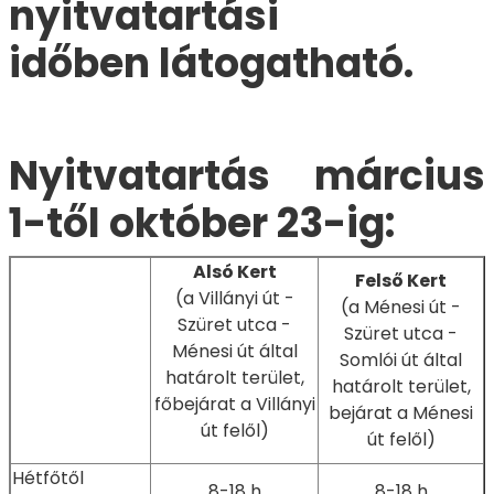
nyitvatartási
időben
látogatható.
Nyitvatartás március
1-től október 23-ig:
Alsó Kert
Felső Kert
(a Villányi út -
(a Ménesi út -
Szüret utca -
Szüret utca -
Ménesi út által
Somlói út által
határolt terület,
határolt terület,
főbejárat a Villányi
bejárat a Ménesi
út felől)
út felől)
Hétfőtől
8-18 h
8-18 h