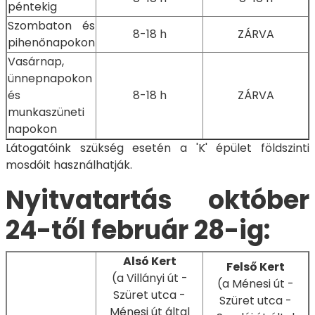
péntekig
Szombaton és
8-18 h
ZÁRVA
pihenőnapokon
Vasárnap,
ünnepnapokon
és
8-18 h
ZÁRVA
munkaszüneti
napokon
Látogatóink szükség esetén a 'K' épület földszinti
mosdóit használhatják.
Nyitvatartás október
24-től február 28-ig:
Alsó Kert
Felső Kert
(a Villányi út -
(a Ménesi út -
Szüret utca -
Szüret utca -
Ménesi út által