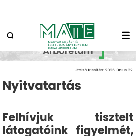
Növényvilág
Ugrás a fő tartalomhoz
Állatvilág
Nyitvatartás - Budai
Budai
MAGYAR AGRÁR- ÉS
ÉLETTUDOMÁNYI EGYETEM
Arborétum
BUDAI ARBORÉTUM
Utolsó frissítés: 2026 június 22.
Nyitvatartás
Felhívjuk tisztelt
látogatóink figyelmét,