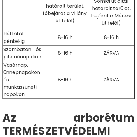
Somlói út által
határolt terület,
határolt terület,
főbejárat a Villányi
bejárat a Ménesi
út felől)
út felől)
Hétfőtől
8-16 h
8-16 h
péntekig
Szombaton és
8-16 h
ZÁRVA
pihenőnapokon
Vasárnap,
ünnepnapokon
és
8-16 h
ZÁRVA
munkaszüneti
napokon
Az arborétum
TERMÉSZETVÉDELMI